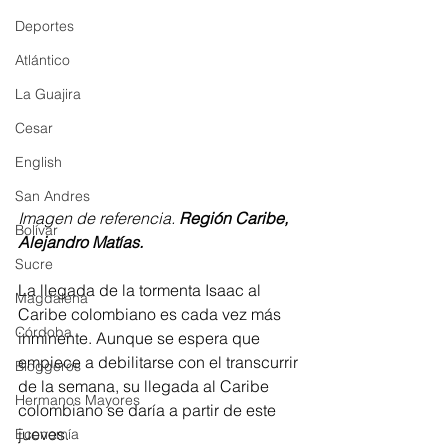
Deportes
Atlántico
La Guajira
Cesar
English
San Andres
Imagen de referencia. 
Región Caribe, 
Bolívar
Alejandro Matías.
Sucre
La llegada de la tormenta Isaac al 
Magdalena
Caribe colombiano es cada vez más 
Córdoba
inminente. Aunque se espera que 
empiece a debilitarse con el transcurrir 
Bloggeros
de la semana, su llegada al Caribe 
Hermanos Mayores
colombiano se daría a partir de este 
jueves.
Economía