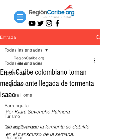
Entrada
Todas las entradas
RegiónCaribe.org
Todas las entradas
1 min de lectura
En el Caribe colombiano toman
COVID-19
medidas ante llegada de tormenta
Regionales
Isaac
Cultura Home
Barranquilla
Por 
Kiara Severiche Palmera
Turismo
Se espera que la tormenta se debilite 
Cultura Eventos
en el transcurso de la semana.
Destacar