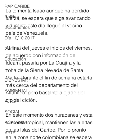
RAP CARIBE
La tormenta Isaac aunque ha perdido 
Política
fuerza, se espera que siga avanzando 
y durante este día llegué al vecino 
Documentos
país de Venezuela.
Día 10/10 2017
Al final del jueves e inicios del viernes, 
Carnaval
de acuerdo con información del 
Educación
Ideam, pasaría por La Guajira y la 
BID
zona de la Sierra Nevada de Santa 
Marta. Durante el fin de semana estaría 
BIENESTAR
más cerca del departamento del 
AMBIENTAL
Atlántico, pero bastante alejado del 
ojo del ciclón.
AFRO
SOCIAL
En este momento dos huracanes y esta 
tormenta tropical, mantienen las alertas 
ACADEMIA
en las Islas del Caribe. Por lo pronto 
ARTE
en la zona norte colombiana se espera 