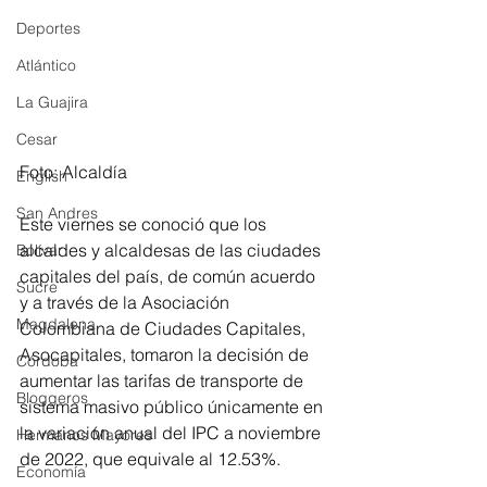
Deportes
Atlántico
La Guajira
Cesar
Foto: Alcaldía
English
San Andres
Este viernes se conoció que los 
alcaldes y alcaldesas de las ciudades 
Bolívar
capitales del país, de común acuerdo 
Sucre
y a través de la Asociación 
Magdalena
Colombiana de Ciudades Capitales, 
Asocapitales, tomaron la decisión de 
Córdoba
aumentar las tarifas de transporte de 
Bloggeros
sistema masivo público únicamente en 
la variación anual del IPC a noviembre 
Hermanos Mayores
de 2022, que equivale al 12.53%.
Economía