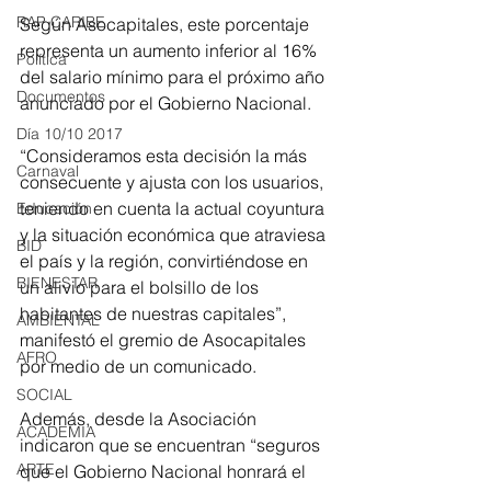
RAP CARIBE
Según Asocapitales, este porcentaje 
representa un aumento inferior al 16% 
Política
del salario mínimo para el próximo año 
Documentos
anunciado por el Gobierno Nacional.
Día 10/10 2017
“Consideramos esta decisión la más 
Carnaval
consecuente y ajusta con los usuarios, 
teniendo en cuenta la actual coyuntura 
Educación
y la situación económica que atraviesa 
BID
el país y la región, convirtiéndose en 
BIENESTAR
un alivio para el bolsillo de los 
habitantes de nuestras capitales”, 
AMBIENTAL
manifestó el gremio de Asocapitales 
AFRO
por medio de un comunicado.
SOCIAL
Además, desde la Asociación 
ACADEMIA
indicaron que se encuentran “seguros 
ARTE
que el Gobierno Nacional honrará el 