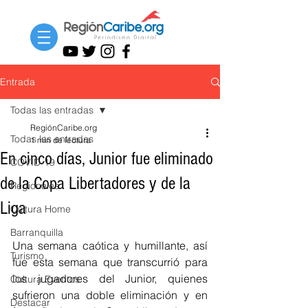
Entrada
Todas las entradas
RegiónCaribe.org
Todas las entradas
1 min de lectura
En cinco días, Junior fue eliminado
COVID-19
de la Copa Libertadores y de la
Regionales
Liga
Cultura Home
Barranquilla
Una semana caótica y humillante, así 
Turismo
fue esta semana que transcurrió para 
los jugadores del Junior, quienes 
Cultura Eventos
sufrieron una doble eliminación y en 
Destacar