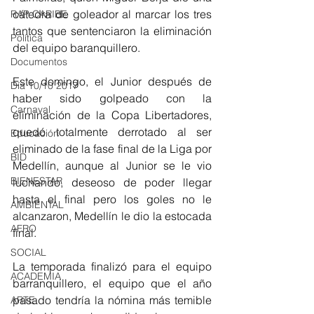
cátedra de goleador al marcar los tres 
RAP CARIBE
tantos que sentenciaron la eliminación 
Política
del equipo baranquillero.
Documentos
Este domingo, el Junior después de 
Día 10/10 2017
haber sido golpeado con la 
Carnaval
eliminación de la Copa Libertadores, 
quedó totalmente derrotado al ser 
Educación
eliminado de la fase final de la Liga por 
BID
Medellín, aunque al Junior se le vio 
BIENESTAR
luchando, deseoso de poder llegar 
hasta el final pero los goles no le 
AMBIENTAL
alcanzaron, Medellín le dio la estocada 
AFRO
final.
SOCIAL
La temporada finalizó para el equipo 
ACADEMIA
barranquillero, el equipo que el año 
pasado tendría la nómina más temible 
ARTE