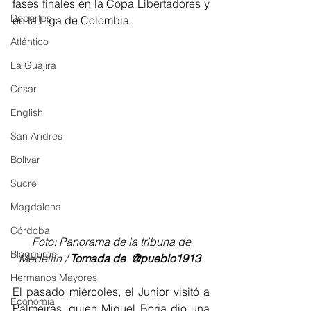
fases finales en la Copa Libertadores y 
Deportes
en la Liga de Colombia.
Atlántico
La Guajira
Cesar
English
San Andres
Bolívar
Sucre
Magdalena
Córdoba
 Foto: Panorama de la tribuna de 
Bloggeros
Medellín / 
Tomada de ‏ @pueblo1913 
Hermanos Mayores
El pasado miércoles, el Junior visitó a 
Economía
Palmeiras, quien Miguel Borja dio una 