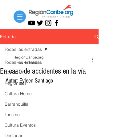
Entrada
Todas las entradas
RegiónCaribe.org
Todas las entradas
1 min de lectura
En caso de accidentes en la vía
COVID-19
Autor: Eyleen Santiago
Regionales
Cultura Home
Barranquilla
Turismo
Cultura Eventos
Destacar