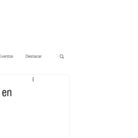
 Eventos
Destacar
Magdalena
 en
mentos
Día 10/10 2017