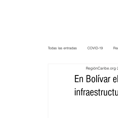
Todas las entradas
COVID-19
Re
RegiónCaribe.org
Deportes
Atlántico
La Guaj
En Bolívar e
infraestruct
Córdoba
Bloggeros
Herma
Carnaval
Educación
BID