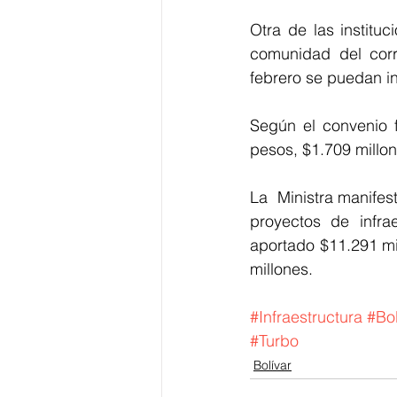
Otra de las instituc
comunidad del corr
febrero se puedan ini
Según el convenio f
pesos, $1.709 millon
La  Ministra manifes
proyectos de infra
aportado $11.291 mill
millones. 
#Infraestructura
#Bol
#Turbo
Bolívar