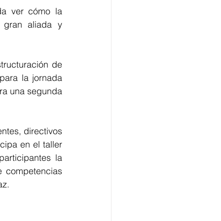
a ver cómo la 
gran aliada y 
tructuración de 
ara la jornada 
ara una segunda 
ntes, directivos 
pa en el taller 
rticipantes la 
e competencias 
az.