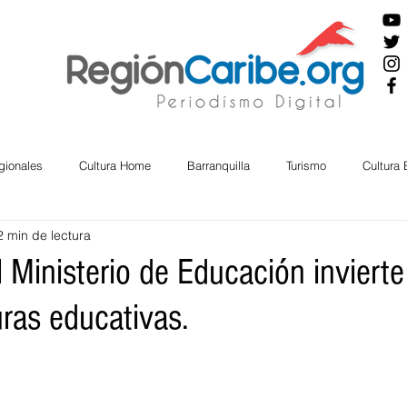
gionales
Cultura Home
Barranquilla
Turismo
Cultura
2 min de lectura
ira
Cesar
English
San Andres
Bolívar
Sucre
l Ministerio de Educación invierte
uras educativas.
nos Mayores
Economía
RAP CARIBE
Política
Docu
BIENESTAR
AMBIENTAL
AFRO