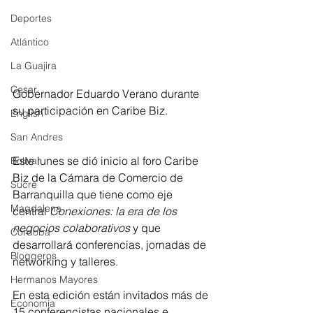
Deportes
Atlántico
La Guajira
Cesar
Gobernador Eduardo Verano durante 
su participación en Caribe Biz.
English
San Andres
Este lunes se dió inicio al foro Caribe 
Bolívar
Biz de la Cámara de Comercio de 
Sucre
Barranquilla que tiene como eje 
Magdalena
central 
Conexiones: la era de los 
negocios colaborativos 
y que 
Córdoba
desarrollará conferencias, jornadas de 
Bloggeros
networking y talleres.
Hermanos Mayores
En esta edición están invitados más de 
Economía
15 conferencistas nacionales e 