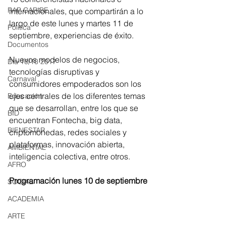
RAP CARIBE
internacionales, que compartirán a lo 
largo de este lunes y martes 11 de 
Política
septiembre, experiencias de éxito.
Documentos
Nuevos modelos de negocios, 
Día 10/10 2017
tecnologías disruptivas y 
Carnaval
consumidores empoderados son los 
ejes centrales de los diferentes temas 
Educación
que se desarrollan, entre los que se 
BID
encuentran Fontecha, big data, 
BIENESTAR
criptomonedas, redes sociales y 
plataformas, innovación abierta, 
AMBIENTAL
inteligencia colectiva, entre otros.
AFRO
Programación lunes 10 de septiembre
SOCIAL
ACADEMIA
ARTE