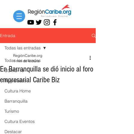
Entrada
Todas las entradas
RegiónCaribe.org
Todas las entradas
1 min de lectura
En Barranquilla se dió inicio al foro
COVID-19
empresarial Caribe Biz
Regionales
Cultura Home
Barranquilla
Turismo
Cultura Eventos
Destacar