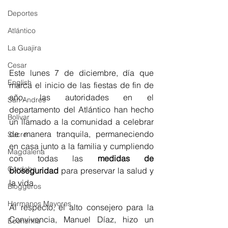
Deportes
Atlántico
La Guajira
Cesar
Este lunes 7 de diciembre, día que 
English
marca el inicio de las fiestas de fin de 
año, las autoridades en el 
San Andres
departamento del Atlántico han hecho 
Bolívar
un llamado a la comunidad a celebrar 
de manera tranquila, permaneciendo 
Sucre
en casa junto a la familia y cumpliendo 
Magdalena
con todas las 
medidas de 
Córdoba
bioseguridad 
para preservar la salud y 
la vida.
Bloggeros
Hermanos Mayores
Al respecto, 
el alto consejero para la 
Convivencia, Manuel Díaz, hizo un 
Economía