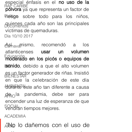
especial énfasis en el 
no uso de la 
RAP CARIBE
pólvora
 ya que representa un factor de 
Política
riesgo sobre todo para los niños, 
quienes cada año son las principales 
Documentos
víctimas de quemaduras. 
Día 10/10 2017
Así mismo, recomendó a los 
Carnaval
atlanticenses 
usar un volumen 
Educación
moderado en los picós o equipos de 
sonido
, debido a que el alto volumen 
BID
es un factor generador de riñas. Insistió 
BIENESTAR
en que la celebración de este día 
AMBIENTAL
durante este año tan diferente a causa 
de la pandemia, debe ser para 
AFRO
encender una luz de esperanza de que 
SOCIAL
vendrán tiempos mejores. 
ACADEMIA
"No lo dañemos con el uso de 
ARTE