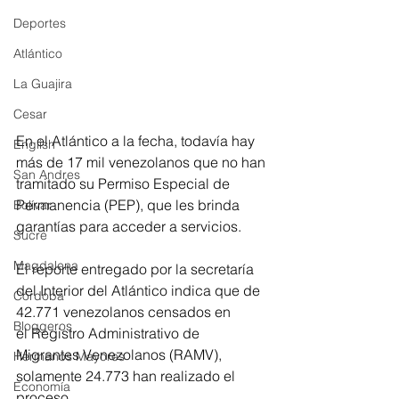
Deportes
Atlántico
La Guajira
Cesar
En el Atlántico a la fecha, todavía hay 
English
más de 17 mil venezolanos que no han 
San Andres
tramitado su Permiso Especial de 
Permanencia (PEP), que les brinda 
Bolívar
garantías para acceder a servicios.
Sucre
Magdalena
El reporte entregado por la secretaría 
del Interior del Atlántico indica que de 
Córdoba
42.771 venezolanos censados en 
Bloggeros
el Registro Administrativo de 
Migrantes Venezolanos (RAMV), 
Hermanos Mayores
solamente 24.773 han realizado el 
Economía
proceso.