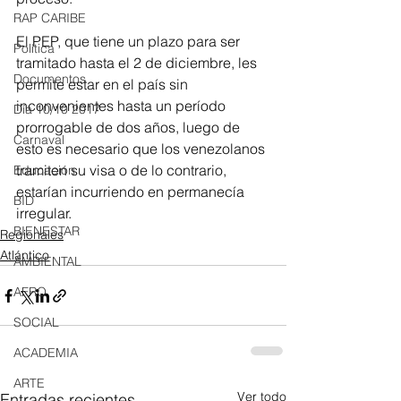
RAP CARIBE
El PEP, que tiene un plazo para ser 
Política
tramitado hasta el 2 de diciembre, les 
Documentos
permite estar en el país sin 
inconvenientes hasta un período 
Día 10/10 2017
prorrogable de dos años, luego de 
Carnaval
esto es necesario que los venezolanos 
tramiten su visa o de lo contrario, 
Educación
estarían incurriendo en permanecía 
BID
irregular.
BIENESTAR
Regionales
Atlántico
AMBIENTAL
AFRO
SOCIAL
ACADEMIA
ARTE
Ver todo
Entradas recientes