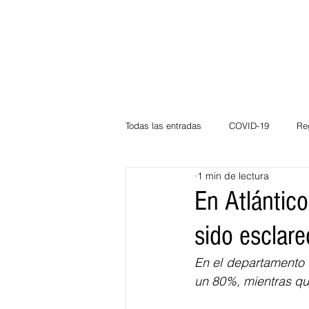
Todas las entradas
COVID-19
Re
1 min de lectura
Deportes
Atlántico
La Guaj
En Atlántic
sido esclare
Córdoba
Bloggeros
Herma
En el departamento 
un 80%, mientras qu
Carnaval
Educación
BID