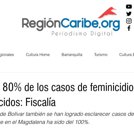
gionales
Cultura Home
Barranquilla
Turismo
Cultura
ira
Cesar
English
San Andres
Bolívar
Sucre
o 80% de los casos de feminicidi
cidos: Fiscalía
nos Mayores
Economía
RAP CARIBE
Política
Docu
de Bolívar también se han logrado esclarecer casos de 
e en el Magdalena ha sido del 100%.
BIENESTAR
AMBIENTAL
AFRO