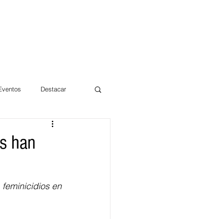
 Eventos
Destacar
Magdalena
os han
mentos
Día 10/10 2017
feminicidios en 