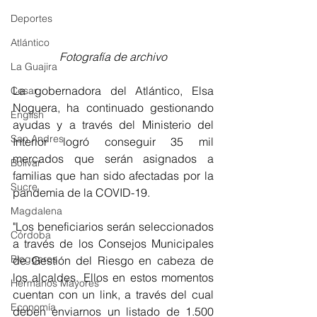
Deportes
Atlántico
Fotografía de archivo
La Guajira
La gobernadora del Atlántico, Elsa 
Cesar
Noguera, ha continuado gestionando 
English
ayudas y a través del Ministerio del 
San Andres
Interior logró conseguir 35 mil 
mercados que serán asignados a 
Bolívar
familias que han sido afectadas por la 
Sucre
pandemia de la COVID-19.
Magdalena
"Los beneficiarios serán seleccionados 
Córdoba
a través de los Consejos Municipales 
Bloggeros
de Gestión del Riesgo en cabeza de 
los alcaldes. Ellos en estos momentos 
Hermanos Mayores
cuentan con un link, a través del cual 
Economía
deben enviarnos un listado de 1.500 