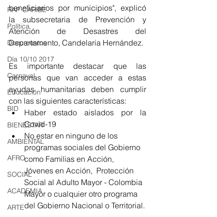
beneficiarios por municipios", explicó 
RAP CARIBE
la subsecretaria de Prevención y 
Política
Atención de Desastres del 
Departamento, Candelaria Hernández.
Documentos
Día 10/10 2017
Es importante destacar que las 
Carnaval
personas que van acceder a estas 
ayudas humanitarias deben cumplir 
Educación
con las siguientes características: 
BID
Haber estado aislados por la 
Covid-19
BIENESTAR
No estar en ninguno de los 
AMBIENTAL
programas sociales del Gobierno 
AFRO
como Familias en Acción, 
Jóvenes en Acción,  Protección 
SOCIAL
Social al Adulto Mayor - Colombia 
ACADEMIA
Mayor o cualquier otro programa 
del Gobierno Nacional o Territorial.
ARTE