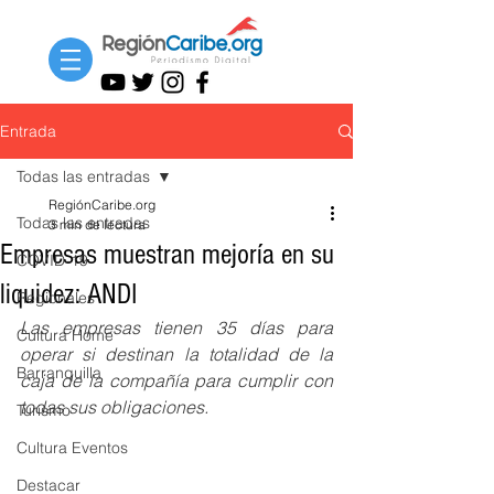
Entrada
Todas las entradas
RegiónCaribe.org
Todas las entradas
3 min de lectura
Empresas muestran mejoría en su
COVID-19
liquidez: ANDI
Regionales
Las empresas tienen 35 días para 
Cultura Home
operar si destinan la totalidad de la 
Barranquilla
caja de la compañía para cumplir con 
todas sus obligaciones.
Turismo
Cultura Eventos
Destacar