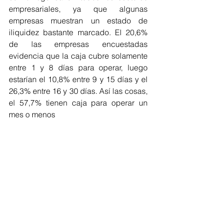
empresariales, ya que algunas 
empresas muestran un estado de 
iliquidez bastante marcado. El 20,6% 
de las empresas encuestadas 
evidencia que la caja cubre solamente 
entre 1 y 8 días para operar, luego 
estarían el 10,8% entre 9 y 15 días y el 
26,3% entre 16 y 30 días. Así las cosas, 
el 57,7% tienen caja para operar un 
mes o menos
En cuanto a los ingresos operacionales 
el panorama tampoco es es muy 
alentador, 
el 72,8% de las empresas 
consultadas disminuyeron sus ventas, 
e
l 20,4% de las empresas manifestaron 
que sus ingresos de operación 
aumentaron y  el 6,8% permanecieron 