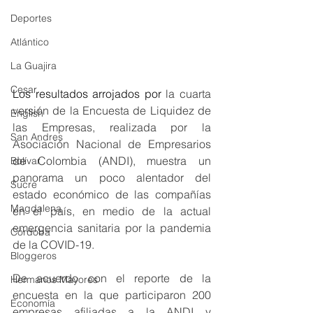
Deportes
Atlántico
La Guajira
Cesar
Los resultados arrojados por 
la cuarta 
versión de la Encuesta de Liquidez de 
English
las Empresas, realizada por la 
San Andres
Asociación Nacional de Empresarios 
de Colombia (ANDI), muestra un 
Bolívar
panorama un poco alentador del 
Sucre
estado económico de las compañías 
Magdalena
en el país, en medio de la actual 
emergencia sanitaria por la pandemia 
Córdoba
de la COVID-19. 
Bloggeros
De acuerdo con el reporte de la 
Hermanos Mayores
encuesta en la que participaron 200 
Economía
empresas afiliadas a la ANDI y 