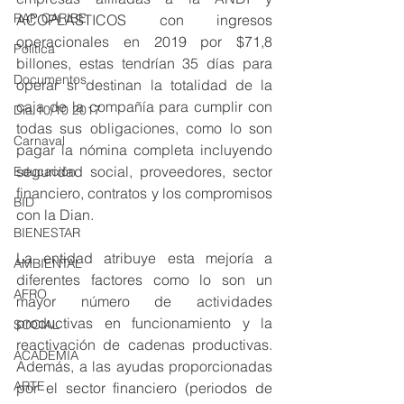
RAP CARIBE
ACOPLASTICOS con ingresos 
operacionales en 2019 por $71,8 
Política
billones, estas tendrían 35 días para 
Documentos
operar si destinan la totalidad de la 
caja de la compañía para cumplir con 
Día 10/10 2017
todas sus obligaciones, como lo son 
Carnaval
pagar la nómina completa incluyendo 
seguridad social, proveedores, sector 
Educación
financiero, contratos y los compromisos 
BID
con la Dian.
BIENESTAR
La entidad atribuye esta mejoría a 
AMBIENTAL
diferentes factores como lo son un 
AFRO
mayor número de actividades 
productivas en funcionamiento y la 
SOCIAL
reactivación de cadenas productivas. 
ACADEMIA
Además, a las ayudas proporcionadas 
ARTE
por el sector financiero (periodos de 