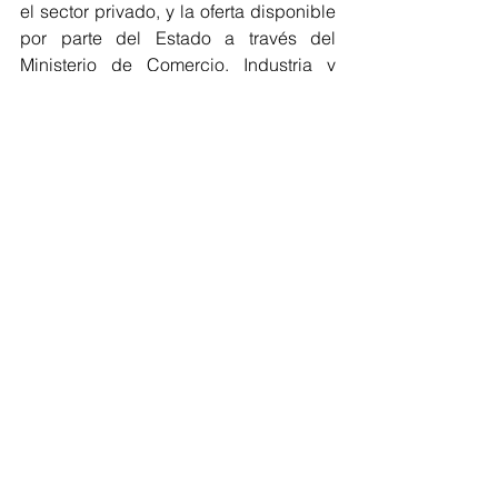
el sector privado, y la oferta disponible 
por parte del Estado a través del 
Ministerio de Comercio, Industria y 
Turismo, iNNpulsa Colombia, 
Bancóldex y el Fondo Nacional de 
Garantías. En junio y julio, el turno será 
para 
Barranquilla (14 de junio)
, Tunja 
(28 de junio) y Bucaramanga (13 de 
julio
La estrategia estará disponible para 
todo el país, sin embargo, 
las mipymes 
de estas cinco ciudades tendrán 
acceso a un portafolio extendido 
gracias a la articulación con las 
alcaldías
 de ambas ciudades y las 
cámaras de comercio, CredibanCo y 
entidades que pusieron a disposición 
de estas regiones, alternativas 