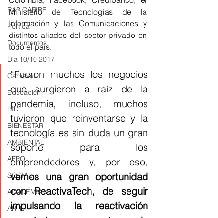
Colombia, Facebook, Credibanco, el 
RAP CARIBE
Ministerio de Tecnologías de la 
Información y las Comunicaciones y 
Política
distintos aliados del sector privado en 
Documentos
todo el país.
Día 10/10 2017
“Fueron muchos los negocios 
Carnaval
que surgieron a raíz de la 
Educación
pandemia, incluso, muchos 
BID
tuvieron que reinventarse y la 
BIENESTAR
tecnología es sin duda un gran 
AMBIENTAL
soporte para los 
AFRO
emprendedores y, por eso, 
vemos una gran oportunidad 
SOCIAL
con ReactivaTech, de seguir 
ACADEMIA
impulsando la reactivación 
ARTE