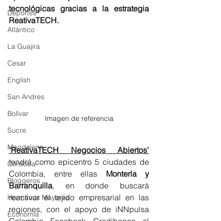
tecnológicas gracias a la estrategia 
Deportes
ReativaTECH.
Atlántico
La Guajira
Cesar
English
San Andres
Bolívar
Imagen de referencia
Sucre
Magdalena
‘ReativaTECH Negocios Abiertos’
tendrá como epicentro 5 ciudades de 
Córdoba
Colombia, entre ellas 
Montería y 
Bloggeros
Barranquilla
, en donde buscará 
reactivar el tejido empresarial en las 
Hermanos Mayores
regiones, con el apoyo de iNNpulsa 
Economía