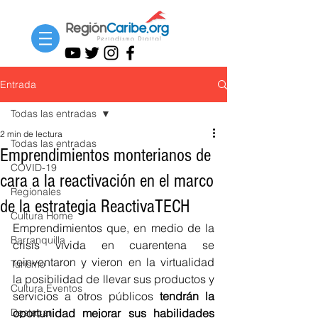
Entrada
Todas las entradas
2 min de lectura
Todas las entradas
Emprendimientos monterianos de
COVID-19
cara a la reactivación en el marco
Regionales
de la estrategia ReactivaTECH
Cultura Home
Emprendimientos que, en medio de la 
Barranquilla
crisis vivida en cuarentena se 
reinventaron y vieron en la virtualidad 
Turismo
la posibilidad de llevar sus productos y 
Cultura Eventos
servicios a otros públicos 
tendrán la 
Destacar
oportunidad mejorar sus habilidades 