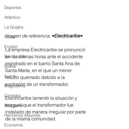
Deportes
Atlántico
La Guajira
Imagen de referencia. •
Electricaribe
•
Cesar
English
La empresa Electricaribe se pronunció 
en las últimas horas ante el accidente 
San Andres
registrado en el barrio Santa Ana de 
Bolívar
Santa Marta, en el que un menor 
Sucre
resultó quemado debido a la 
explosión de un transformador.
Magdalena
Córdoba
Electricaribe lamentó la situación y 
aseguró que el transformador fue 
Bloggeros
instalado de manera irregular por parte 
Hermanos Mayores
de la misma comunidad.
Economía