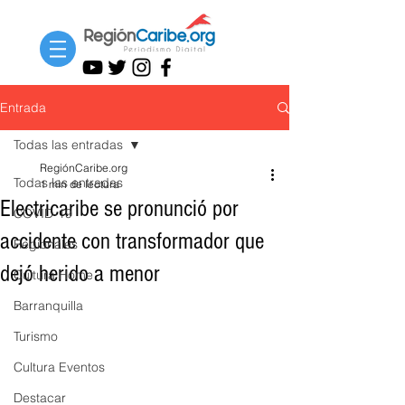
Entrada
Todas las entradas
RegiónCaribe.org
Todas las entradas
1 min de lectura
Electricaribe se pronunció por
COVID-19
accidente con transformador que
Regionales
dejó herido a menor
Cultura Home
Barranquilla
Turismo
Cultura Eventos
Destacar