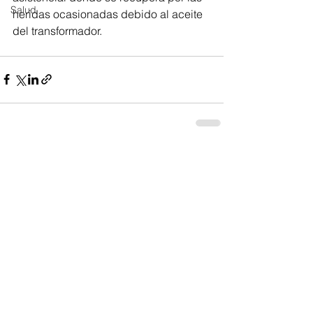
Salud
heridas ocasionadas debido al aceite 
del transformador.
Ver todo
Entradas recientes