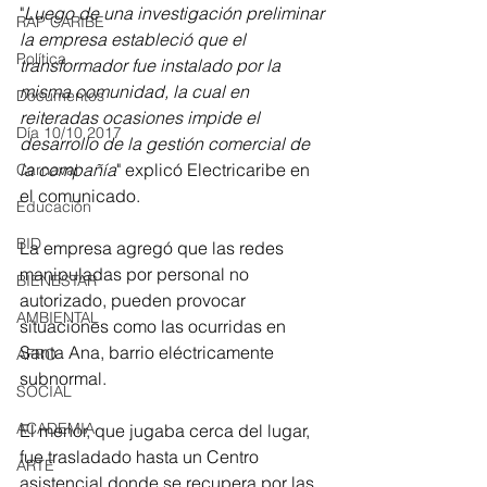
"
Luego de una investigación preliminar 
RAP CARIBE
la empresa estableció que el 
Política
transformador fue instalado por la 
misma comunidad, la cual en 
Documentos
reiteradas ocasiones impide el 
Día 10/10 2017
desarrollo de la gestión comercial de 
la compañía
" explicó Electricaribe en 
Carnaval
el comunicado.
Educación
BID
La empresa agregó que las redes 
manipuladas por personal no 
BIENESTAR
autorizado, pueden provocar 
AMBIENTAL
situaciones como las ocurridas en 
Santa Ana, barrio eléctricamente 
AFRO
subnormal. 
SOCIAL
ACADEMIA
El menor, que jugaba cerca del lugar, 
fue trasladado hasta un Centro 
ARTE
asistencial donde se recupera por las 