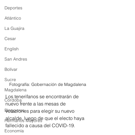
Deportes
Atlántico
La Guajira
Cesar
English
San Andres
Bolívar
Sucre
Fotografía: Gobernación de Magdalena 
Magdalena
Los tenerifanos se encontrarán de 
Córdoba
nuevo frente a las mesas de 
Bloggeros
votaciones para elegir su nuevo 
alcalde, luego de que el electo haya 
Hermanos Mayores
fallecido a causa del COVID-19.
Economía