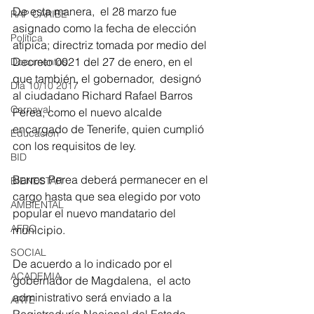
De esta manera,  el 28 marzo fue 
RAP CARIBE
asignado como la fecha de elección 
Política
atípica; directriz tomada por medio del 
Decreto 0021 del 27 de enero, en el 
Documentos
que también, el gobernador,  designó 
Día 10/10 2017
al ciudadano Richard Rafael Barros 
Carnaval
Perea, como el nuevo alcalde 
encargado de Tenerife, quien cumplió 
Educación
con los requisitos de ley.
BID
Barros Perea deberá permanecer en el 
BIENESTAR
cargo hasta que sea elegido por voto 
AMBIENTAL
popular el nuevo mandatario del 
AFRO
municipio.
SOCIAL
De acuerdo a lo indicado por el 
ACADEMIA
gobernador de Magdalena,  el acto 
administrativo será enviado a la 
ARTE