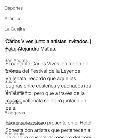
Deportes
Atlántico
La Guajira
Cesar
Carlos Vives junto a artistas invitados. | 
Foto: Alejandro Matías. 
English
San Andres
El cantante Carlos Vives, en rueda de 
prensa del Festival de la Leyenda 
Bolívar
Vallenata, recordó que aquellas 
Sucre
pugnas entre costeños y cachacos iba 
Magdalena
en aumento, pero que a través de la 
música vallenata se logró juntar a un 
Córdoba
país.
Bloggeros
El cantante estuvo presente en el Hotel 
Hermanos Mayores
Sonesta con artistas que pertenecen a 
Economía
un bloque musical del género del tropi 