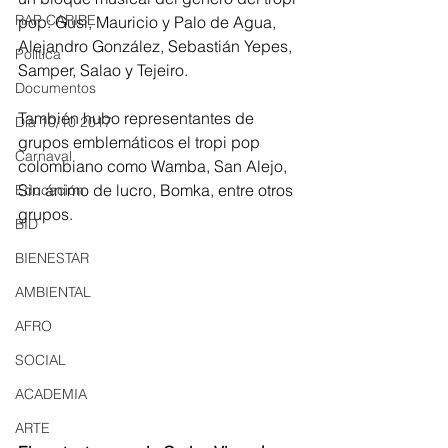
RAP CARIBE
pop: Gusi, Mauricio y Palo de Agua, 
Alejandro González, Sebastián Yepes, 
Política
Samper, Salao y Tejeiro.
Documentos
También hubo representantes de 
Día 10/10 2017
grupos emblemáticos el tropi pop 
Carnaval
colombiano como Wamba, San Alejo, 
Sin ánimo de lucro, Bomka, entre otros 
Educación
grupos.
BID
BIENESTAR
AMBIENTAL
AFRO
SOCIAL
ACADEMIA
ARTE