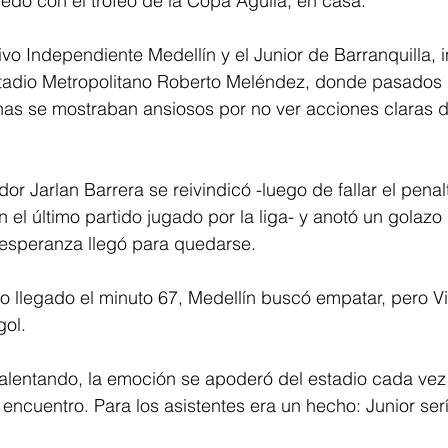
edó con el trofeo de la Copa Águila, en casa.
ivo Independiente Medellín y el Junior de Barranquilla, in
stadio Metropolitano Roberto Meléndez, donde pasados 
has se mostraban ansiosos por no ver acciones claras de
dor Jarlan Barrera se reivindicó -luego de fallar el penalt
en el último partido jugado por la liga- y anotó un golaz
a esperanza llegó para quedarse. 
 llegado el minuto 67, Medellín buscó empatar, pero Vi
gol. 
alentando, la emoción se apoderó del estadio cada vez
l encuentro. Para los asistentes era un hecho: Junior s