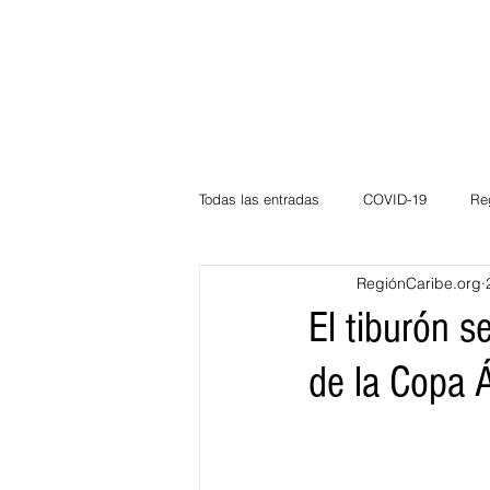
Todas las entradas
COVID-19
Re
RegiónCaribe.org
Deportes
Atlántico
La Guaj
El tiburón s
de la Copa Á
Córdoba
Bloggeros
Herma
Carnaval
Educación
BID