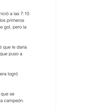
ició a las 7:10 
los primeros 
 gol, pero la 
i que le daría 
o que puso a 
era logró 
 que se 
ería campeón.