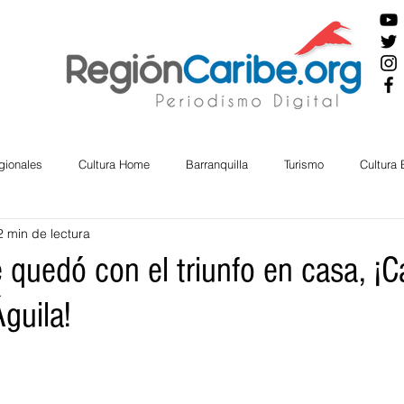
gionales
Cultura Home
Barranquilla
Turismo
Cultura
2 min de lectura
ira
Cesar
English
San Andres
Bolívar
Sucre
e quedó con el triunfo en casa, 
guila!
nos Mayores
Economía
RAP CARIBE
Política
Docu
BIENESTAR
AMBIENTAL
AFRO