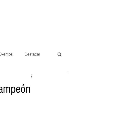
 Eventos
Destacar
Magdalena
¡Campeón
mentos
Día 10/10 2017