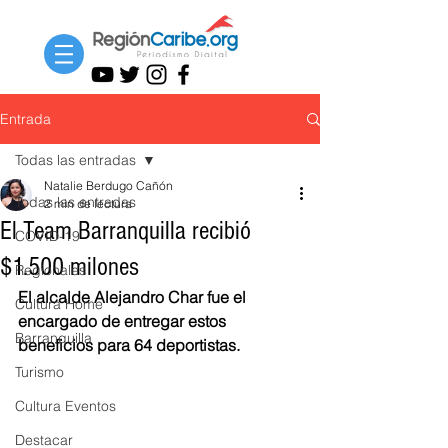
Entrada
Todas las entradas
Natalie Berdugo Cañón
Todas las entradas
2 min de lectura
El Team Barranquilla recibió
COVID-19
$1.500 milones
Regionales
El alcalde Alejandro Char fue el 
Cultura Home
encargado de entregar estos 
Barranquilla
beneficios para 64 deportistas. 
Turismo
Cultura Eventos
Destacar