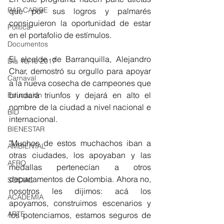
RAP CARIBE
que por sus logros y palmarés 
consiguieron la oportunidad de estar 
Política
en el portafolio de estímulos.
Documentos
El alcalde de Barranquilla, Alejandro 
Día 10/10 2017
Char, demostró su orgullo para apoyar 
Carnaval
a la nueva cosecha de campeones que 
brindará triunfos y dejará en alto el 
Educación
nombre de la ciudad a nivel nacional e 
BID
internacional. 
BIENESTAR
"Muchos de estos muchachos iban a 
AMBIENTAL
otras ciudades, los apoyaban y las 
AFRO
medallas pertenecían a otros 
departamentos de Colombia. Ahora no, 
SOCIAL
nosotros les dijimos: acá los 
ACADEMIA
apoyamos, construimos escenarios y 
ARTE
los potenciamos, estamos seguros de 