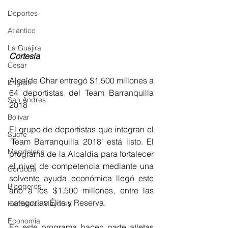
Deportes
Atlántico
La Guajira
Cortesía
Cesar
Alcalde Char entregó $1.500 millones a 
English
64 deportistas del Team Barranquilla 
San Andres
2018
Bolívar
El grupo de deportistas que integran el 
Sucre
‘Team Barranquilla 2018’ está listo. El 
Magdalena
programa de la Alcaldía para fortalecer 
el nivel de competencia mediante una 
Córdoba
solvente ayuda económica llegó este 
Bloggeros
año a los $1.500 millones, entre las 
categorías Élite y Reserva.
Hermanos Mayores
Economía
En este programa hacen parte atletas 