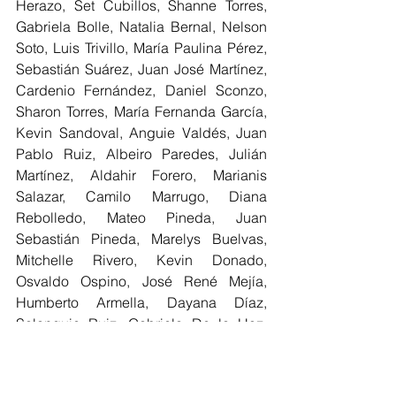
Herazo, Set Cubillos, Shanne Torres, 
Gabriela Bolle, Natalia Bernal, Nelson 
Soto, Luis Trivillo, María Paulina Pérez, 
Sebastián Suárez, Juan José Martínez, 
Cardenio Fernández, Daniel Sconzo, 
Sharon Torres, María Fernanda García, 
Kevin Sandoval, Anguie Valdés, Juan 
Pablo Ruiz, Albeiro Paredes, Julián 
Martínez, Aldahir Forero, Marianis 
Salazar, Camilo Marrugo, Diana 
Rebolledo, Mateo Pineda, Juan 
Sebastián Pineda, Marelys Buelvas, 
Mitchelle Rivero, Kevin Donado, 
Osvaldo Ospino, José René Mejía, 
Humberto Armella, Dayana Díaz, 
Solanguie Ruiz, Gabriela De la Hoz, 
Joan Sebastián Manga, Eliécer 
Oquendo, Mailyng Echeverría, Delfo 
Arce, Hosman Andrés Gómez, Germán 