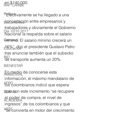
en $140.000.
RAP CARIBE
Política
“Efectivamente se ha llegado a una 
concertación entre empresarios y 
Documentos
trabajadores y obviamente el Gobierno 
Día 10/10 2017
Nacional la respalda sobre el salario 
Carnaval
mínimo. El salario mínimo crecerá un 
16%”, dijo el presidente Gustavo Petro 
Educación
tras anunciar también que el subsidio 
BID
de transporte aumenta un 20%.
BIENESTAR
En medio de conocerse esta 
AMBIENTAL
información, el máximo mandatario de 
AFRO
los colombianos indicó que espera 
que con este incremento “se recupere 
SOCIAL
el poder de compra, el nivel de 
ACADEMIA
ingresos” de los colombianos y que 
ARTE
“se convierta en motor del crecimiento 