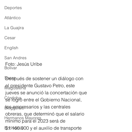
Deportes
Atlántico
La Guajira
Cesar
English
San Andres
Foto: Jesús Uribe
Bolívar
Sucre
Después de sostener un diálogo con 
el presidente Gustavo Petro, este 
Magdalena
jueves se anunció la concertación que 
Córdoba
se logró entre el Gobierno Nacional, 
los empresarios y las centrales 
Bloggeros
obreras, que determinó que el salario 
Hermanos Mayores
mínimo para el 2023 será de 
$1’160.000 y el auxilio de transporte 
Economía