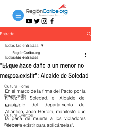
Entrada
Todas las entradas
RegiónCaribe.org
Todas las entradas
1 min de lectura
"El que hace daño a un menor no
COVID-19
merece existir": Alcalde de Soledad
Regionales
Cultura Home
En el marco de la firma del Pacto por la 
Barranquilla
Niñez en Soledad, el Alcalde del 
municipio del departamento del 
Turismo
Atlántico, Joao Herrera, manifestó que 
Cultura Eventos
la pena de muerte a los violadores 
Destacar
"debería existir para aplicárselas".