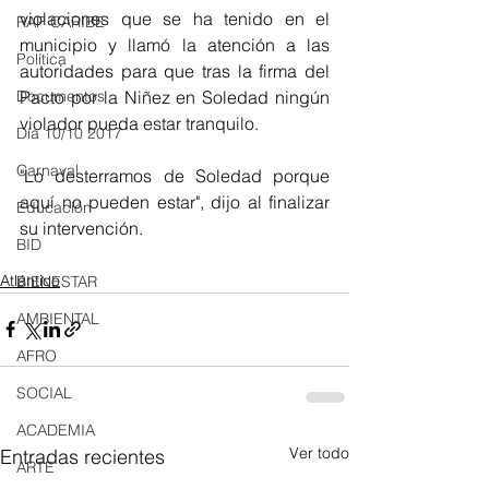
violaciones que se ha tenido en el 
RAP CARIBE
municipio y llamó la atención a las 
Política
autoridades para que tras la firma del 
Pacto por la Niñez en Soledad ningún 
Documentos
violador pueda estar tranquilo.
Día 10/10 2017
Carnaval
"Lo desterramos de Soledad porque 
aquí no pueden estar", dijo al finalizar 
Educación
su intervención.
BID
Atlántico
BIENESTAR
AMBIENTAL
AFRO
SOCIAL
ACADEMIA
Ver todo
Entradas recientes
ARTE