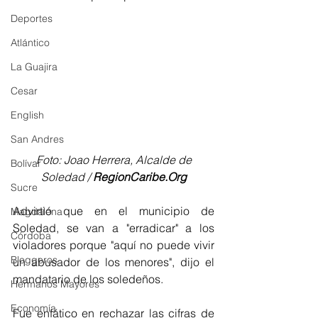
Deportes
Atlántico
La Guajira
Cesar
English
San Andres
Foto: Joao Herrera, Alcalde de 
Bolívar
Soledad / 
RegionCaribe.Org
Sucre
Advirtió que en el municipio de 
Magdalena
Soledad, se van a "erradicar" a los 
Córdoba
violadores porque "aquí no puede vivir 
Bloggeros
un abusador de los menores", dijo el 
mandatario de los soledeños.
Hermanos Mayores
Economía
Fue enfático en rechazar las cifras de 