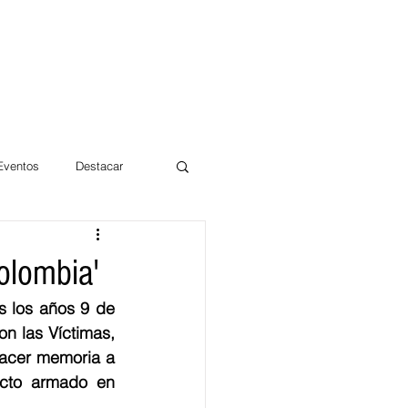
 Eventos
Destacar
Magdalena
olombia'
 los años 9 de 
mentos
Día 10/10 2017
n las Víctimas, 
acer memoria a 
cto armado en 