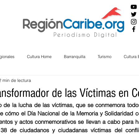
gionales
Cultura Home
Barranquilla
Turismo
Cultura
2 min de lectura
ira
Cesar
English
San Andres
Bolívar
Sucre
ransformador de las Víctimas en C
o de la lucha de las víctimas, que se conmemora todos
nos Mayores
Economía
RAP CARIBE
Política
Docu
se cómo el Día Nacional de la Memoria y Solidaridad co
entos y actos conmemorativos se llevan a cabo para h
38 de ciudadanos y ciudadanas víctimas del confli
BIENESTAR
AMBIENTAL
AFRO