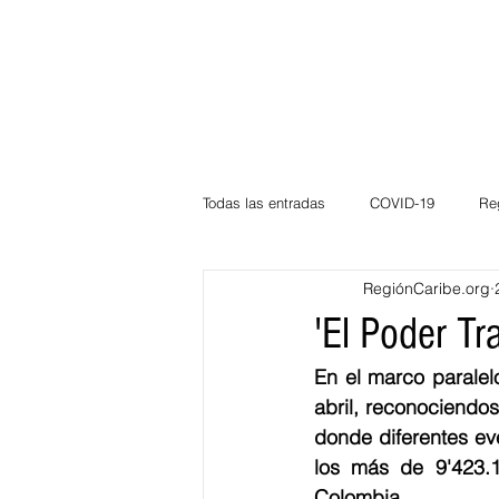
Todas las entradas
COVID-19
Re
RegiónCaribe.org
Deportes
Atlántico
La Guaj
'El Poder T
En el marco paralel
Córdoba
Bloggeros
Herma
abril, reconociendo
donde diferentes ev
los más de 9'423.1
Carnaval
Educación
BID
Colombia. 