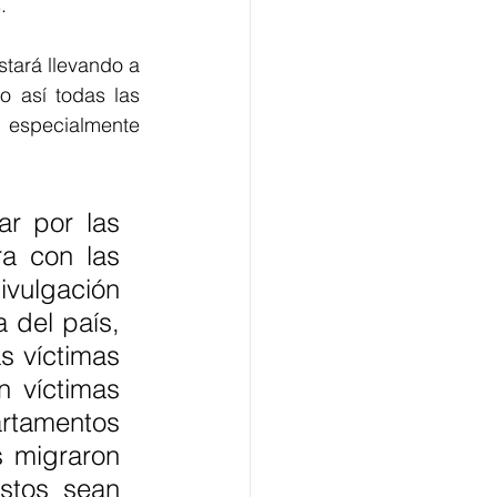
. 
tará llevando a 
 así todas las 
 especialmente 
r por las 
a con las 
ivulgación 
 del país, 
 víctimas 
 víctimas 
rtamentos 
 migraron 
stos sean 