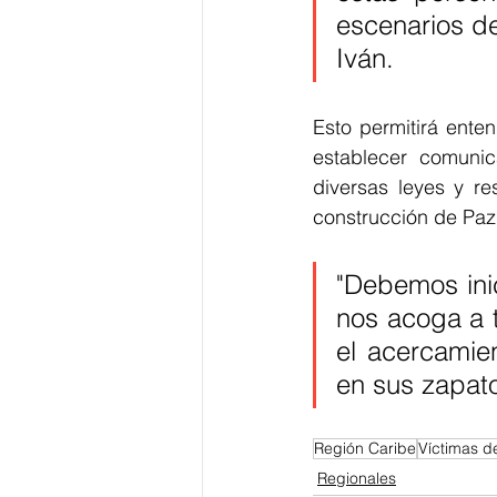
escenarios de
Iván. 
Esto permitirá ente
establecer comunic
diversas leyes y re
construcción de Paz 
"Debemos inic
nos acoga a t
el acercamie
en sus zapato
Región Caribe
Víctimas de
Regionales