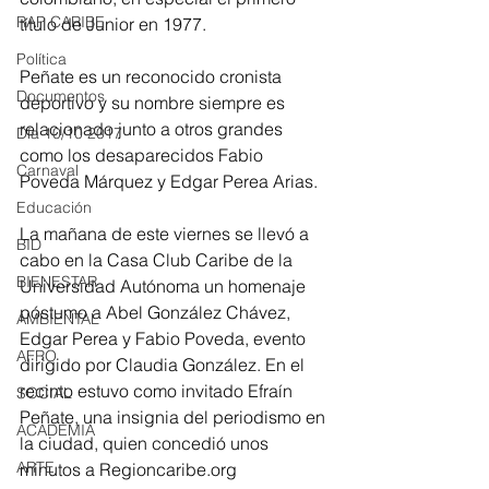
RAP CARIBE
título de Junior en 1977.
Política
Peñate es un reconocido cronista 
Documentos
deportivo y su nombre siempre es 
relacionado junto a otros grandes 
Día 10/10 2017
como los desaparecidos Fabio 
Carnaval
Poveda Márquez y Edgar Perea Arias.
Educación
La mañana de este viernes se llevó a 
BID
cabo en la Casa Club Caribe de la 
BIENESTAR
Universidad Autónoma un homenaje 
póstumo a Abel González Chávez, 
AMBIENTAL
Edgar Perea y Fabio Poveda, evento 
AFRO
dirigido por Claudia González. En el 
recinto estuvo como invitado Efraín 
SOCIAL
Peñate, una insignia del periodismo en 
ACADEMIA
la ciudad, quien concedió unos 
ARTE
minutos a Regioncaribe.org