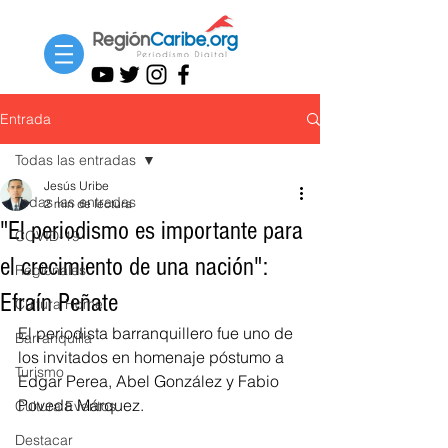
Entrada
Todas las entradas
Jesús Uribe
Todas las entradas
2 min de lectura
"El periodismo es importante para
COVID-19
el crecimiento de una nación":
Regionales
Efraín Peñate
Cultura Home
El periodista barranquillero fue uno de 
Barranquilla
los invitados en homenaje póstumo a 
Turismo
Edgar Perea, Abel González y Fabio 
Poveda Márquez.
Cultura Eventos
Destacar