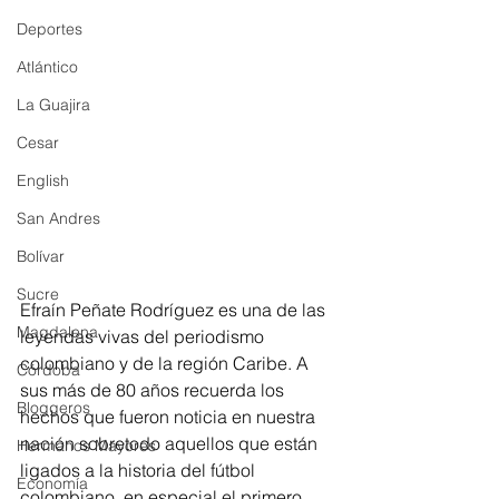
Deportes
Atlántico
La Guajira
Cesar
English
San Andres
Bolívar
Sucre
Efraín Peñate Rodríguez es una de las 
Magdalena
leyendas vivas del periodismo 
colombiano y de la región Caribe. A 
Córdoba
sus más de 80 años recuerda los 
Bloggeros
hechos que fueron noticia en nuestra 
nación sobretodo aquellos que están 
Hermanos Mayores
ligados a la historia del fútbol 
Economía
colombiano, en especial el primero 