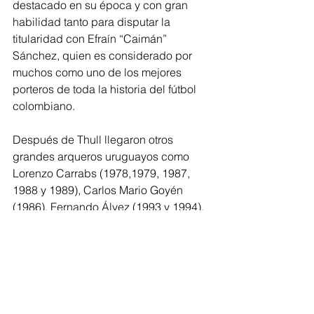
destacado en su época y con gran 
habilidad tanto para disputar la 
titularidad con Efraín “Caimán” 
Sánchez, quien es considerado por 
muchos como uno de los mejores 
porteros de toda la historia del fútbol 
colombiano. 
Después de Thull llegaron otros 
grandes arqueros uruguayos como  
Lorenzo Carrabs (1978,1979, 1987, 
1988 y 1989), Carlos Mario Goyén 
(1986), Fernando Álvez (1993 y 1994), 
Robert Siboldi (2001), Cristian 
Mauricio Caro (2004), Ardrián Berbia 
(2009 y 2010) y Sebastián Viera (2011 
hasta el 2023). Mele sería el noveno 
arquero proveniente de tierras 
charrúas en defender los colores de 