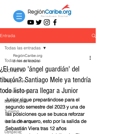
Entrada
Todas las entradas
RegiónCaribe.org
Todas las entradas
2 min de lectura
¿El nuevo 'ángel guardián' del
COVID-19
tiburón?: Santiago Mele ya tendría
Regionales
todo listo para llegar a Junior
Cultura Home
Junior sigue preparándose para el 
Barranquilla
segundo semestre del 2023 y una de 
Turismo
las posiciones que se busca reforzar 
es la de arquero, esto por la salida de 
Cultura Eventos
Sebastián Viera tras 12 años 
Destacar