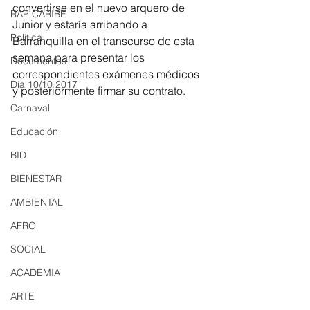
convertirse en el nuevo arquero de 
RAP CARIBE
Junior y estaría arribando a 
Política
Barranquilla en el transcurso de esta 
semana para presentar los 
Documentos
correspondientes exámenes médicos 
Día 10/10 2017
y posteriormente firmar su contrato. 
Carnaval
Educación
BID
BIENESTAR
AMBIENTAL
AFRO
SOCIAL
ACADEMIA
ARTE