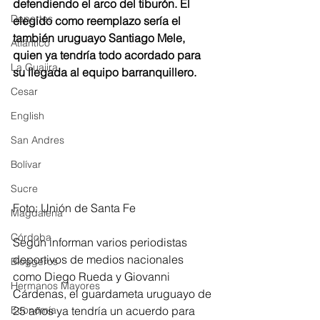
defendiendo el arco del tiburón. El 
Deportes
elegido como reemplazo sería el 
también uruguayo Santiago Mele, 
Atlántico
quien ya tendría todo acordado para 
La Guajira
su llegada al equipo barranquillero.
Cesar
English
San Andres
Bolívar
Sucre
Foto: Unión de Santa Fe
Magdalena
Córdoba
Según informan varios periodistas 
deportivos de medios nacionales 
Bloggeros
como Diego Rueda y Giovanni 
Hermanos Mayores
Cárdenas, el guardameta uruguayo de 
Economía
25 años ya tendría un acuerdo para 