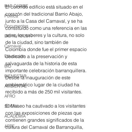
RAP CARIBE
El colorido edificio está situado en el 
corazón del tradicional Barrio Abajo, 
Política
junto a la Casa del Carnaval, y se ha 
Documentos
constituido como una referencia en las 
artes, los saberes y la cultura, no solo 
Día 10/10 2017
de la ciudad, sino también de 
Carnaval
Colombia donde fue el primer espacio 
Educación
dedicado a la preservación y 
salvaguarda de la historia de esta 
BID
importante celebración barranquillera. 
BIENESTAR
Desde la inauguración de este 
emblemático lugar de la ciudad ha 
AMBIENTAL
recibido a más de 250 mil visitantes.
AFRO
El Museo ha cautivado a los visitantes 
SOCIAL
con las exposiciones de piezas que 
ACADEMIA
contienen grandes significados de la 
ARTE
cultura del Carnaval de Barranquilla, 