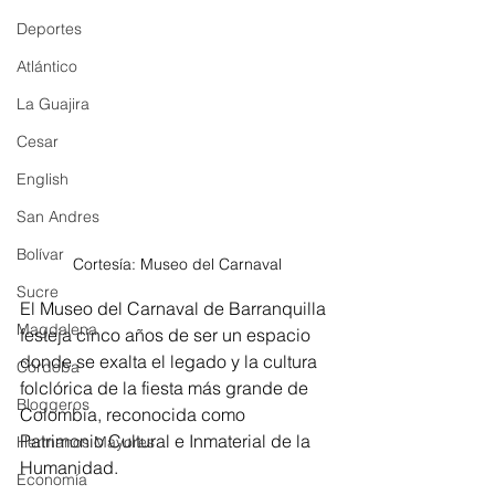
Deportes
Atlántico
La Guajira
Cesar
English
San Andres
Bolívar
Cortesía: Museo del Carnaval
Sucre
El Museo del Carnaval de Barranquilla 
Magdalena
festeja cinco años de ser un espacio 
donde se exalta el legado y la cultura 
Córdoba
folclórica de la fiesta más grande de 
Bloggeros
Colombia, reconocida como 
Patrimonio Cultural e Inmaterial de la 
Hermanos Mayores
Humanidad.
Economía