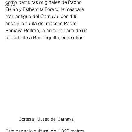
como partituras originales de Pacho 
Salud
Galán y Esthercita Forero, la máscara 
más antigua del Carnaval con 145 
años y la flauta del maestro Pedro 
Ramayá Beltrán, la primera carta de un 
presidente a Barranquilla, entre otros.
Cortesía: Museo del Carnaval 
Este espacio cultural de 1.320 metros 