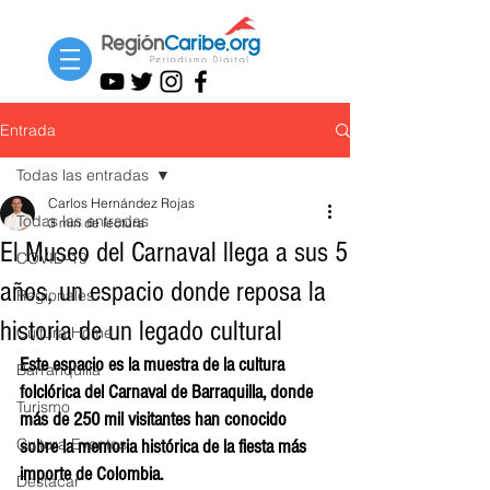
Entrada
Todas las entradas
Carlos Hernández Rojas
Todas las entradas
3 min de lectura
El Museo del Carnaval llega a sus 5
COVID-19
años, un espacio donde reposa la
Regionales
historia de un legado cultural
Cultura Home
Este espacio es la muestra de la cultura 
Barranquilla
folclórica del Carnaval de Barraquilla, donde 
Turismo
más de 250 mil visitantes han conocido 
Cultura Eventos
sobre la memoria histórica de la fiesta más 
importe de Colombia.
Destacar