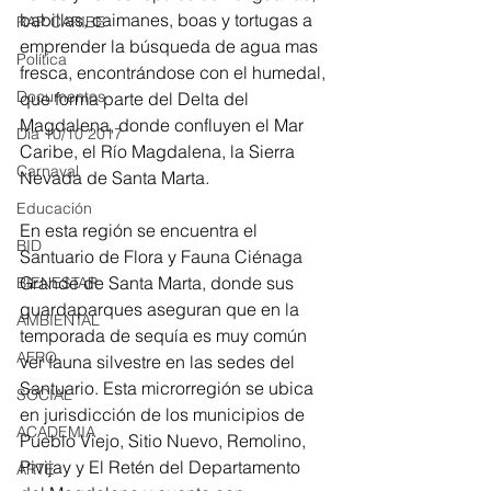
babillas, caimanes, boas y tortugas a 
RAP CARIBE
emprender la búsqueda de agua mas 
Política
fresca, encontrándose con el humedal, 
Documentos
que forma parte del Delta del 
Magdalena, donde confluyen el Mar 
Día 10/10 2017
Caribe, el Río Magdalena, la Sierra 
Carnaval
Nevada de Santa Marta.  
Educación
En esta región se encuentra el 
BID
Santuario de Flora y Fauna Ciénaga 
Grande de Santa Marta, donde sus 
BIENESTAR
guardaparques aseguran que en la 
AMBIENTAL
temporada de sequía es muy común 
AFRO
ver fauna silvestre en las sedes del 
Santuario. Esta microrregión se ubica 
SOCIAL
en jurisdicción de los municipios de 
ACADEMIA
Pueblo Viejo, Sitio Nuevo, Remolino, 
Pivijay y El Retén del Departamento 
ARTE