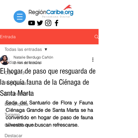
Entrada
Todas las entradas
Natalie Berdugo Cañón
Todas las entradas
2 min de lectura
El hogar de paso que resguarda de
COVID-19
la sequía fauna de la Ciénaga de
Regionales
Santa Marta
Cultura Home
Sede del Santuario de Flora y Fauna 
Barranquilla
Ciénaga Grande de Santa Marta se ha 
Turismo
convertido en hogar de paso de fauna 
silvestre que buscan refrescarse.
Cultura Eventos
Destacar