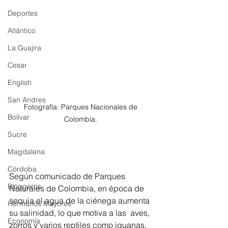
Deportes
Atlántico
La Guajira
Cesar
English
San Andres
Fotografía: Parques Nacionales de 
Bolívar
Colombia. 
Sucre
Magdalena
Córdoba
Según comunicado de Parques 
Bloggeros
Naturales de Colombia, en época de 
sequía el agua de la ciénega aumenta 
Hermanos Mayores
su salinidad, lo que motiva a las  
aves, 
Economía
zorros y varios reptiles como iguanas, 