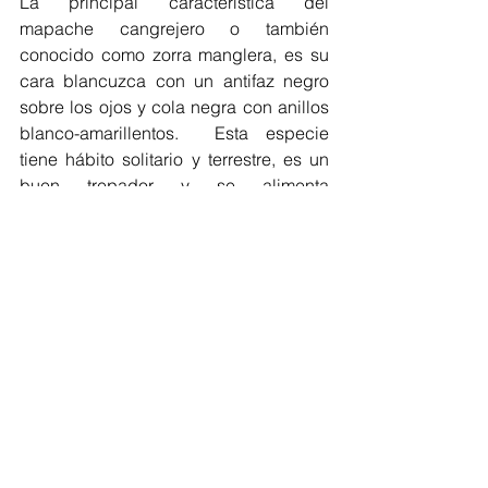
La principal característica del 
mapache cangrejero o también 
conocido como zorra manglera, es su 
cara blancuzca con un antifaz negro 
sobre los ojos y cola negra con anillos 
blanco-amarillentos.  Esta especie 
tiene hábito solitario y terrestre, es un 
buen trepador y se alimenta 
principalmente de cangrejos, 
camarones, peces, aves pequeñas, 
caracoles, insectos, tortugas y ranas. 
También se nutre de varias especies 
de flora, por lo que se le considera 
frugívora-omnívora con hábitos 
oportunistas; además presenta 
patrones de actividad diurno y 
nocturno, horarios en la que se ha 
avistado en la sede del área protegida.