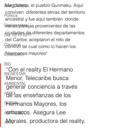
Magdalena, el pueblo Gunmaku. Aquí 
RAP CARIBE
conviven  diferentes etnias del territorio 
Política
ancestral y fue aquí también  donde 
Documentos
varias parejas provenientes de las 
ciudades de diferentes departamentos 
Día 10/10 2017
del Caribe, aceptaron el reto de 
Carnaval
convivir tal cual como lo hacen los 
"Hermanos mayores" 
Educación
BID
“Con el reality El Hermano 
BIENESTAR
Menor, Telecaribe busca 
AMBIENTAL
generar conciencia a través 
AFRO
de las enseñanzas de los 
Hermanos Mayores, los 
SOCIAL
arhuacos. Asegura Lee 
ACADEMIA
Morales, productora del reality.
ARTE