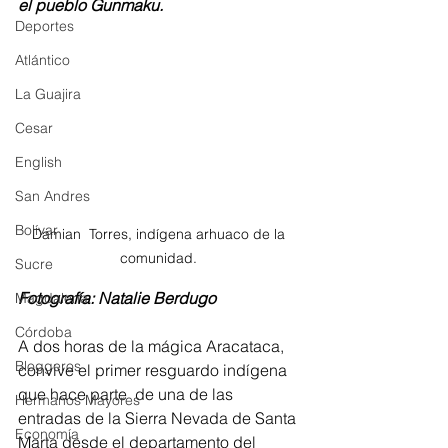
el pueblo Gunmaku.
Deportes
Atlántico
La Guajira
Cesar
English
San Andres
Bolívar
Damian  Torres, indígena arhuaco de la 
comunidad. 
Sucre
Fotografía: Natalie Berdugo 
Magdalena
Córdoba
A dos horas de la mágica Aracataca, 
Bloggeros
convive el primer resguardo indígena 
que hace parte  de una de las 
Hermanos Mayores
entradas de la Sierra Nevada de Santa 
Economía
Marta desde el departamento del 