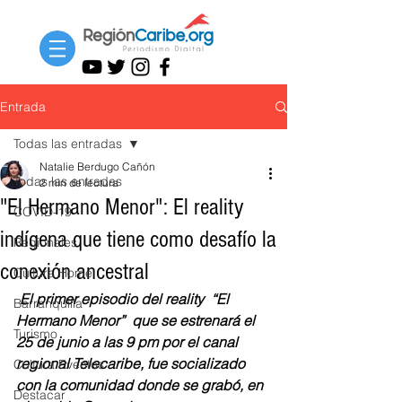
Entrada
Todas las entradas
Natalie Berdugo Cañón
Todas las entradas
2 min de lectura
"El Hermano Menor": El reality
COVID-19
indígena que tiene como desafío la
Regionales
conexión ancestral
Cultura Home
 El primer episodio del reality  “El 
Barranquilla
Hermano Menor”  que se estrenará el 
Turismo
25 de junio a las 9 pm por el canal 
regional Telecaribe, fue socializado 
Cultura Eventos
con la comunidad donde se grabó, en 
Destacar