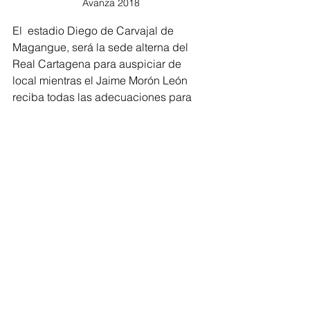
Avanza 2018
El  estadio Diego de Carvajal de 
Magangue, será la sede alterna del 
Real Cartagena para auspiciar de 
local mientras el Jaime Morón León 
reciba todas las adecuaciones para 
poder ser habilitado nuevamente.
Esta decisión de Dimayor obliga al 
Real Cartagena a desplazarse en 
viajes de más de cuatro horas para 
poder llegar a la ciudad donde jugará 
parcialmente como anfitrión. 
Deportes