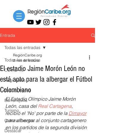
Entrada
Todas las entradas
RegiónCaribe.org
Todas las entradas
2 min de lectura
El estadio Jaime Morón León no
COVID-19
está apto para la albergar el Fútbol
Regionales
Colombiano
Cultura Home
El Estadio Olímpico Jaime Morón 
Barranquilla
León, casa del 
Real Cartagena
, 
Turismo
recibió el 'No' por parte de la 
Dimayor
para albergar al conjunto cartagenero 
Cultura Eventos
en los partidos de la segunda división 
Destacar