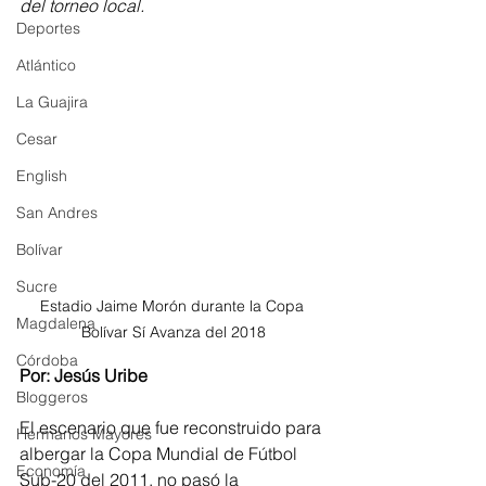
del torneo local.
Deportes
Atlántico
La Guajira
Cesar
English
San Andres
Bolívar
Sucre
Estadio Jaime Morón durante la Copa 
Magdalena
Bolívar Sí Avanza del 2018
Córdoba
Por: Jesús Uribe
Bloggeros
El escenario que fue reconstruido para 
Hermanos Mayores
albergar la Copa Mundial de Fútbol 
Economía
Sub-20 del 2011, no pasó la 