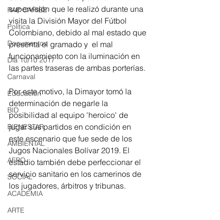
supervisión que le realizó durante una 
RAP CARIBE
visita la División Mayor del Fútbol 
Política
Colombiano, debido al mal estado que 
Documentos
presenta el gramado y  el mal 
funcionamiento con la iluminación en 
Día 10/10 2017
las partes traseras de ambas porterías.
Carnaval
Por este motivo, la Dimayor tomó la 
Educación
determinación de negarle la 
BID
posibilidad al equipo 'heroico' de 
jugar sus partidos en condición en 
BIENESTAR
este escenario que fue sede de los 
AMBIENTAL
Jugos Nacionales Bolívar 2019. El 
AFRO
estadio también debe perfeccionar el 
servicio sanitario en los camerinos de 
SOCIAL
los jugadores, árbitros y tribunas.
ACADEMIA
ARTE