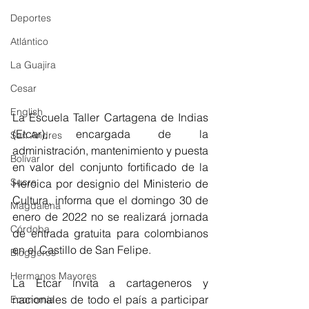
Deportes
Atlántico
La Guajira
Cesar
English
La Escuela Taller Cartagena de Indias 
(Etcar), encargada de la 
San Andres
administración, mantenimiento y puesta 
Bolívar
en valor del conjunto fortificado de la 
Sucre
Heroica por designio del Ministerio de 
Cultura, informa que el domingo 30 de 
Magdalena
enero de 2022 no se realizará jornada 
Córdoba
de entrada gratuita para colombianos 
en el Castillo de San Felipe.  
Bloggeros
Hermanos Mayores
La Etcar invita a cartageneros y 
nacionales de todo el país a participar 
Economía