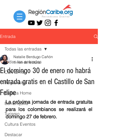
Entrada
Todas las entradas
Natalie Berdugo Cañón
Todas las entradas
1 min de lectura
El domingo 30 de enero no habrá
COVID-19
entrada gratis en el Castillo de San
Regionales
Felipe
Cultura Home
La próxima jornada de entrada gratuita 
Barranquilla
para los colombianos se realizará el 
Turismo
domingo 27 de febrero. 
Cultura Eventos
Destacar