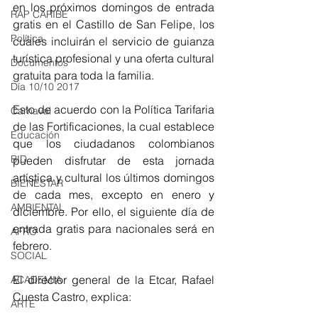
en los próximos domingos de entrada 
RAP CARIBE
gratis en el Castillo de San Felipe, los 
Política
cuales incluirán el servicio de guianza 
turística profesional y una oferta cultural 
Documentos
gratuita para toda la familia.
Día 10/10 2017
Esto de acuerdo con la Política Tarifaria 
Carnaval
de las Fortificaciones, la cual establece 
Educación
que los ciudadanos colombianos 
BID
pueden disfrutar de esta jornada 
artística y cultural los últimos domingos 
BIENESTAR
de cada mes, excepto en enero y 
AMBIENTAL
diciembre. Por ello, el siguiente día de 
entrada gratis para nacionales será en 
AFRO
febrero.
SOCIAL
El director general de la Etcar, Rafael 
ACADEMIA
Cuesta Castro, explica: 
ARTE