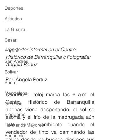
Deportes
Atlántico
La Guajira
Cesar
Vendedor informal en el Centro 
English
Histórico de Barranquilla // Fotografía: 
San Andres
Ángela Pertuz
Bolívar
Por: Ángela Pertuz
Sucre
Magdalena
Cuando el reloj marca las 6 a.m, el 
Centro Histórico de Barranquilla 
Córdoba
apenas viene despertando; el sol se 
Bloggeros
asoma y el frío de la madrugada aún 
está en el ambiente cuando el 
Hermanos Mayores
vendedor de tinto va caminando las 
Economía
calles dando los buenos días con sus 