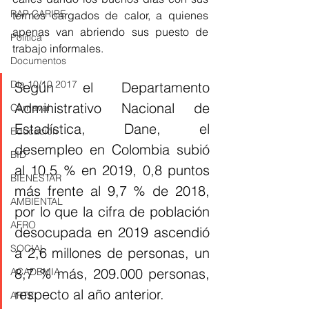
RAP CARIBE
termos cargados de calor, a quienes 
apenas van abriendo sus puesto de 
Política
trabajo informales.
Documentos
Día 10/10 2017
Según el Departamento 
Administrativo Nacional de 
Carnaval
Estadística, Dane, el 
Educación
desempleo en Colombia subió 
BID
al 10,5 % en 2019, 0,8 puntos 
BIENESTAR
más frente al 9,7 % de 2018, 
AMBIENTAL
por lo que la cifra de población 
AFRO
desocupada en 2019 ascendió 
SOCIAL
a 2,6 millones de personas, un 
8,7 % más, 209.000 personas, 
ACADEMIA
respecto al año anterior.
ARTE