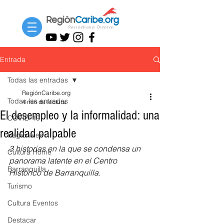
Entrada
Todas las entradas
RegiónCaribe.org
Todas las entradas
4 min de lectura
El desempleo y la informalidad: una
COVID-19
realidad palpable
Regionales
3 historias en la que se condensa un 
Cultura Home
panorama latente en el Centro 
Barranquilla
Histórico de Barranquilla. 
Turismo
Cultura Eventos
Destacar