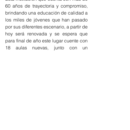
60 años de trayectoria y compromiso, 
brindando una educación de calidad a 
los miles de jóvenes que han pasado 
por sus diferentes escenario, a partir de 
hoy será renovada y se espera que 
para final de año este lugar cuente con 
18 aulas nuevas, junto con un 
laboratorio integrado, aula de 
tecnología y multimedia, cocina, 
comedor, zona administrativa, seis 
baterías sanitarias para básica y 
media, y otra para personas en 
condiciones de discapacidad.
La Secretaria de Educación Bibiana 
Rincón, acompañó al mandatario a 
colocar la primera piedra, dejó claro a 