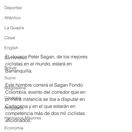
Deportes
Atlántico
La Guajira
Cesar
English
El slovaco Peter Sagan, de los mejores 
San Andres
ciclistas en el mundo, estará en 
Bolívar
Barranquilla. 
Sucre
Este hombre correrá el Sagan Fondo 
Magdalena
Colombia, evento del corredor que en 
Córdoba
primera instancia se iba a disputar en 
Cartagena y en el que estarán en 
Bloggeros
competencia más de dos mil ciclistas 
Hermanos Mayores
aficionados. 
Economía