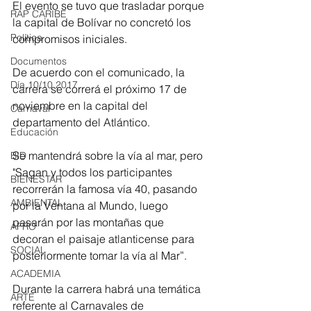
El evento se tuvo que trasladar porque 
RAP CARIBE
la capital de Bolívar no concretó los 
Política
compromisos iniciales. 
Documentos
De acuerdo con el comunicado, la 
Día 10/10 2017
carrera se correrá el próximo 17 de 
noviembre en la capital del 
Carnaval
departamento del Atlántico. 
Educación
Se mantendrá sobre la vía al mar, pero 
BID
"Sagan y todos los participantes 
BIENESTAR
recorrerán la famosa vía 40, pasando 
AMBIENTAL
por la Ventana al Mundo, luego 
pasarán por las montañas que 
AFRO
decoran el paisaje atlanticense para 
SOCIAL
posteriormente tomar la vía al Mar”. 
ACADEMIA
Durante la carrera habrá una temática 
ARTE
referente al Carnavales de 