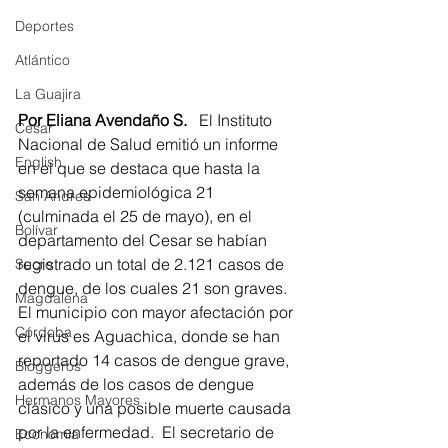
Deportes
Atlántico
La Guajira
Por Eliana Avendaño S. 
  El Instituto 
Cesar
Nacional de Salud emitió un informe 
English
en el que se destaca que hasta la 
semana epidemiológica 21 
San Andres
(culminada el 25 de mayo), en el 
Bolívar
departamento del Cesar se habían 
registrado un total de 2.121 casos de 
Sucre
dengue, de los cuales 21 son graves.  
Magdalena
El municipio con mayor afectación por 
Córdoba
el virus es Aguachica, donde se han 
reportado 14 casos de dengue grave, 
Bloggeros
además de los casos de dengue 
Hermanos Mayores
clásico y una posible muerte causada 
por la enfermedad.  El secretario de 
Economía