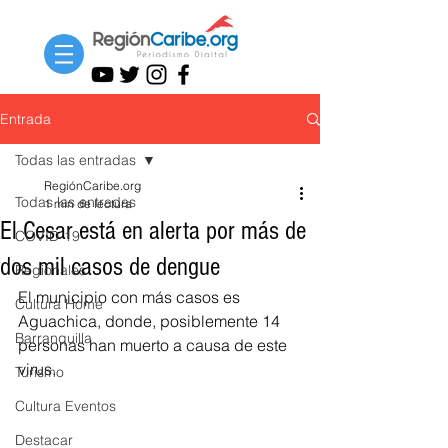
Entrada
Todas las entradas
RegiónCaribe.org
Todas las entradas
1 min de lectura
El Cesar está en alerta por más de
COVID-19
dos mil casos de dengue
Regionales
El municipio con más casos es 
Cultura Home
Aguachica, donde, posiblemente 14 
Barranquilla
personas han muerto a causa de este 
virus.
Turismo
Cultura Eventos
Destacar