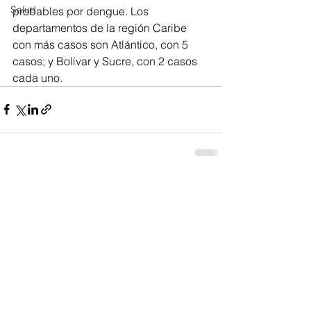
Salud
probables por dengue. Los 
departamentos de la región Caribe 
con más casos son Atlántico, con 5 
casos; y Bolívar y Sucre, con 2 casos 
cada uno.  
Ver todo
Entradas recientes