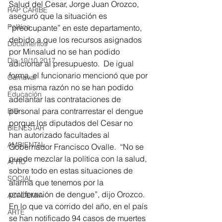
Salud del Cesar, Jorge Juan Orozco, 
RAP CARIBE
aseguró que la situación es 
Política
“preocupante” en este departamento, 
debido a que los recursos asignados 
Documentos
por Minsalud no se han podido 
Día 10/10 2017
adicionar al presupuesto.  De igual 
forma, el funcionario mencionó que por 
Carnaval
esa misma razón no se han podido 
Educación
adelantar las contrataciones de 
personal para contrarrestar el dengue 
BID
porque los diputados del Cesar no 
BIENESTAR
han autorizado facultades al 
AMBIENTAL
Gobernador Francisco Ovalle.  “No se 
puede mezclar la política con la salud, 
AFRO
sobre todo en estas situaciones de 
SOCIAL
alarma que tenemos por la 
proliferación de dengue”, dijo Orozco.  
ACADEMIA
En lo que va corrido del año, en el país 
ARTE
se han notificado 94 casos de muertes 