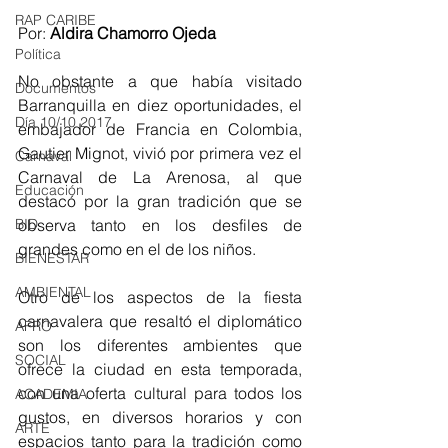
RAP CARIBE
Por:
 Aldira Chamorro Ojeda
Política
No obstante a que había visitado 
Documentos
Barranquilla en diez oportunidades, el 
Día 10/10 2017
embajador de Francia en Colombia, 
Gautier Mignot, vivió por primera vez el 
Carnaval
Carnaval de La Arenosa, al que 
Educación
destacó por la gran tradición que se 
BID
observa tanto en los desfiles de 
grandes como en el de los niños.
BIENESTAR
AMBIENTAL
Otro de los aspectos de la fiesta 
carnavalera que resaltó el diplomático 
AFRO
son los diferentes ambientes que 
SOCIAL
ofrece la ciudad en esta temporada, 
con una oferta cultural para todos los 
ACADEMIA
gustos, en diversos horarios y con 
ARTE
espacios tanto para la tradición como 