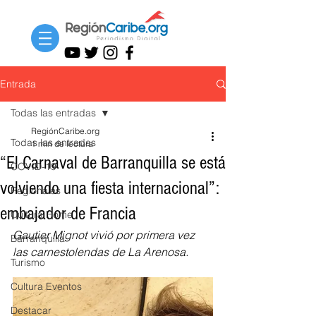
Entrada
Todas las entradas
RegiónCaribe.org
Todas las entradas
1 min de lectura
“El Carnaval de Barranquilla se está
COVID-19
volviendo una fiesta internacional”:
Regionales
embajador de Francia
Cultura Home
Gautier Mignot vivió por primera vez 
Barranquilla
las carnestolendas de La Arenosa.
Turismo
Cultura Eventos
Destacar