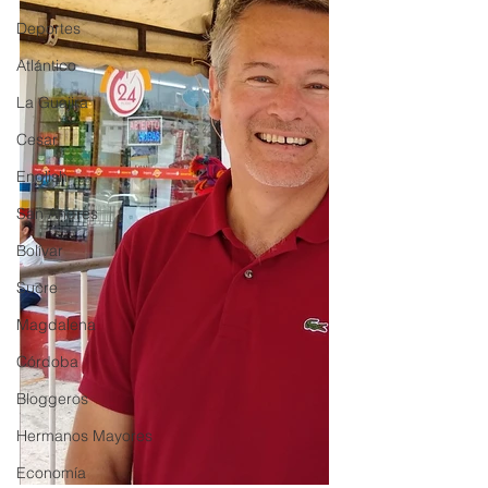
Deportes
Atlántico
La Guajira
Cesar
English
San Andres
Bolívar
Sucre
Magdalena
Córdoba
Bloggeros
Hermanos Mayores
Economía