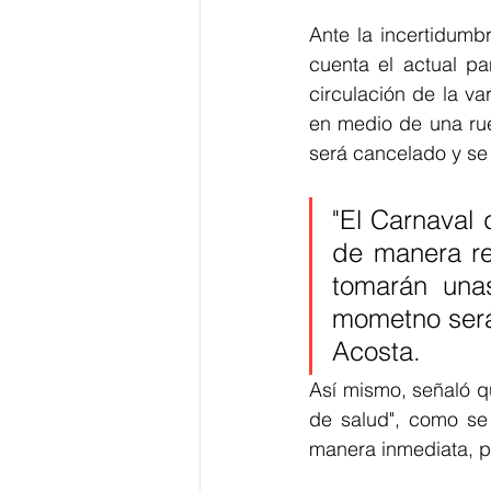
Ante la incertidumb
cuenta el actual p
circulación de la va
en medio de una rue
será cancelado y se 
"El
Carnaval d
de manera re
tomarán unas
mometno serán
Acosta.
Así mismo, señaló qu
de salud", como se 
manera inmediata, po