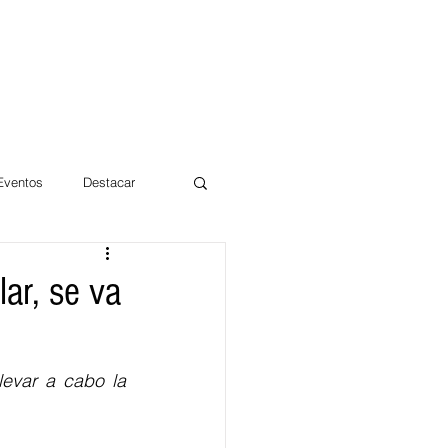
 Eventos
Destacar
Magdalena
lar, se va
mentos
Día 10/10 2017
evar a cabo la 