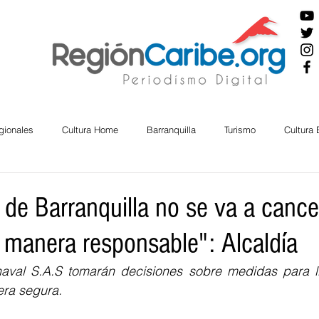
gionales
Cultura Home
Barranquilla
Turismo
Cultura
ira
Cesar
English
San Andres
Bolívar
Sucre
 de Barranquilla no se va a cance
e manera responsable": Alcaldía
nos Mayores
Economía
RAP CARIBE
Política
Docu
rnaval S.A.S tomarán decisiones sobre medidas para ll
ra segura. 
BIENESTAR
AMBIENTAL
AFRO