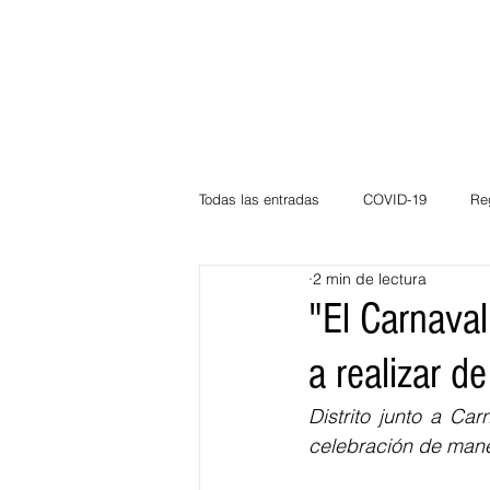
Todas las entradas
COVID-19
Re
2 min de lectura
Deportes
Atlántico
La Guaj
"El Carnaval
a realizar d
Córdoba
Bloggeros
Herma
Distrito junto a Ca
celebración de mane
Carnaval
Educación
BID