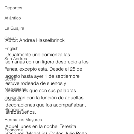
Deportes
Atlántico
La Guajira
Cesar
Autor: Andrea Hasselbrinck
English
Usualmente uno comienza las 
San Andres
semanas con un ligero desprecio a los 
lunes, excepto esta. Desde el 25 de 
Bolívar
agosto hasta ayer 1 de septiembre 
Sucre
estuve rodeada de sueños y 
Magdalena
soñadores que con sus palabras 
cumplían con la función de aquellas 
Córdoba
decoraciones que los acompañaban, 
Bloggeros
atrapasueños.
Hermanos Mayores
Aquel lunes en la noche, Teresita 
Economía
Vásques (Medellín), Carlos Julio Peña 