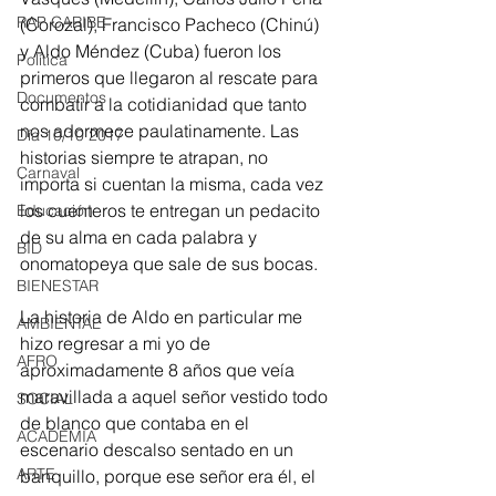
RAP CARIBE
(Corozal), Francisco Pacheco (Chinú) 
y Aldo Méndez (Cuba) fueron los 
Política
primeros que llegaron al rescate para 
Documentos
combatir a la cotidianidad que tanto 
nos adormece paulatinamente. Las 
Día 10/10 2017
historias siempre te atrapan, no 
Carnaval
importa si cuentan la misma, cada vez 
los cuenteros te entregan un pedacito 
Educación
de su alma en cada palabra y 
BID
onomatopeya que sale de sus bocas.
BIENESTAR
La historia de Aldo en particular me 
AMBIENTAL
hizo regresar a mi yo de 
AFRO
aproximadamente 8 años que veía 
maravillada a aquel señor vestido todo 
SOCIAL
de blanco que contaba en el 
ACADEMIA
escenario descalso sentado en un 
ARTE
banquillo, porque ese señor era él, el 