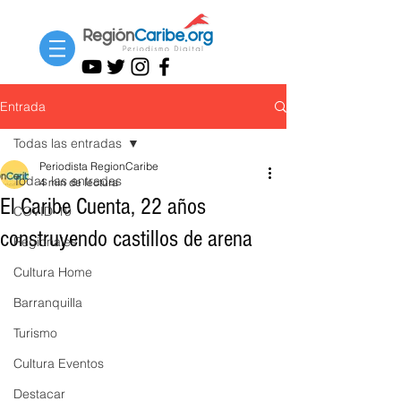
Entrada
Todas las entradas
Periodista RegionCaribe
Todas las entradas
4 min de lectura
El Caribe Cuenta, 22 años
COVID-19
construyendo castillos de arena
Regionales
Cultura Home
Barranquilla
Turismo
Cultura Eventos
Destacar