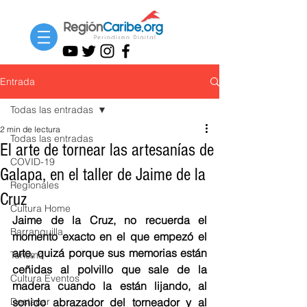
Entrada
Todas las entradas
2 min de lectura
Todas las entradas
El arte de tornear las artesanías de
COVID-19
Galapa, en el taller de Jaime de la
Regionales
Cruz
Cultura Home
Jaime de la Cruz, no recuerda el 
Barranquilla
momento exacto en el que empezó el 
arte, quizá porque sus memorias están 
Turismo
ceñidas al polvillo que sale de la 
Cultura Eventos
madera cuando la están lijando, al 
Destacar
sonido abrazador del torneador y al 