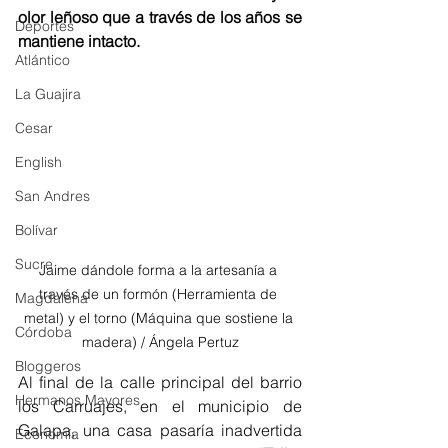
olor leñoso que a través de los años se 
Deportes
mantiene intacto.
Atlántico
La Guajira
Cesar
English
San Andres
Bolívar
Sucre
Jaime dándole forma a la artesanía a 
través de un formón (Herramienta de 
Magdalena
metal) y el torno (Máquina que sostiene la 
Córdoba
madera) / Ángela Pertuz
Bloggeros
Al final de la calle principal del barrio 
Hermanos Mayores
los Carruajes, en el municipio de 
Galapa, una casa pasaría inadvertida 
Economía