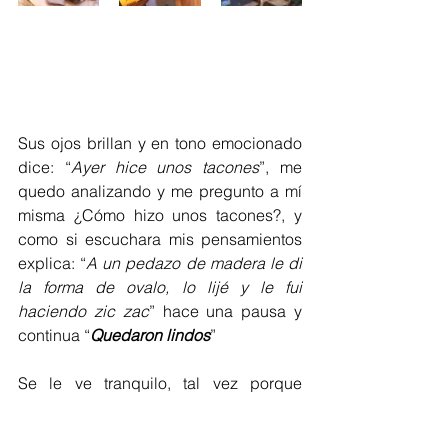
Sus ojos brillan y en tono emocionado 
dice: “
Ayer hice unos tacones
”, me 
quedo analizando y me pregunto a mí 
misma ¿Cómo hizo unos tacones?, y 
como si escuchara mis pensamientos 
explica: “
A un pedazo de madera le di 
la forma de ovalo, lo lijé y le fui 
haciendo zic zac
” hace una pausa y 
continua “
Quedaron lindos
”
Se le ve tranquilo, tal vez porque 
durante su existencia ha hecho lo que 
le apasiona, formando con su ejemplo 