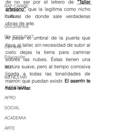
de no ser por el letrero de 
“Taller 
RAP CARIBE
artesano”
 que la legítima como nicho 
cultural de donde sale verdaderas 
Política
obras de arte.
Documentos
Día 10/10 2017
Al pasar el umbral de la puerta que 
lleva al taller, sin necesidad de subir al 
Carnaval
cielo dejas la tierra para caminar 
Educación
sobres las nubes. Éstas tienen una 
textura suave, pero al tiempo corrosiva 
BID
ligada a todas las tonalidades de 
BIENESTAR
marrón que puedan existir. 
El aserrín te 
AMBIENTAL
hace levitar.
AFRO
SOCIAL
ACADEMIA
ARTE