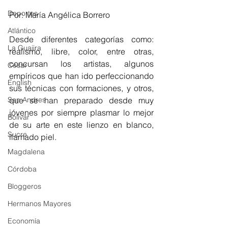
Deportes
Por: María Angélica Borrero
Atlántico
Desde diferentes categorías como: 
La Guajira
realismo, libre, color, entre otras, 
concursan los artistas, algunos 
Cesar
empíricos que han ido perfeccionando 
English
sus técnicas con formaciones, y otros, 
San Andres
que se han preparado desde muy 
jóvenes por siempre plasmar lo mejor 
Bolívar
de su arte en este lienzo en blanco, 
Sucre
llamado piel.
Magdalena
Córdoba
Bloggeros
Hermanos Mayores
Economía