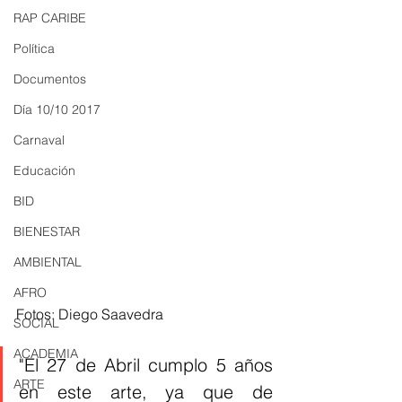
RAP CARIBE
Política
Documentos
Día 10/10 2017
Carnaval
Educación
BID
BIENESTAR
AMBIENTAL
AFRO
Fotos: Diego Saavedra
SOCIAL
ACADEMIA
"El 27 de Abril cumplo 5 años 
ARTE
en este arte, ya que de 