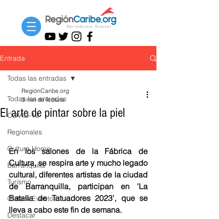
Entrada
Todas las entradas
RegiónCaribe.org
Todas las entradas
3 min de lectura
El arte de pintar sobre la piel
COVID-19
Regionales
Cultura Home
En los salones de la Fábrica de 
Cultura, se respira arte y mucho legado 
Barranquilla
cultural, diferentes artistas de la ciudad 
Turismo
de Barranquilla, participan en 'La 
Batalla de Tatuadores 2023', que se 
Cultura Eventos
lleva a cabo este fin de semana.
Destacar