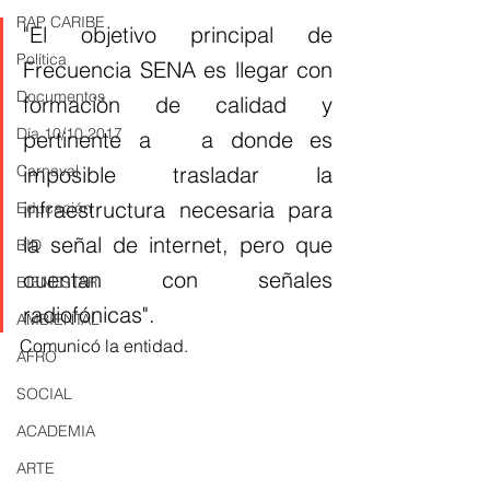
RAP CARIBE
"El objetivo principal de 
Política
Frecuencia SENA es llegar con 
Documentos
formación de calidad y 
Día 10/10 2017
pertinente a   a donde es 
imposible trasladar la 
Carnaval
infraestructura necesaria para 
Educación
la señal de internet, pero que 
BID
cuentan con señales 
BIENESTAR
radiofónicas". 
AMBIENTAL
Comunicó la entidad. 
AFRO
SOCIAL
ACADEMIA
ARTE