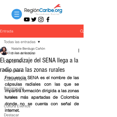
Entrada
Todas las entradas
Natalie Berdugo Cañón
Todas las entradas
2 min de lectura
El aprendizaje del SENA llega a la
COVID-19
radio para las zonas rurales
Regionales
Frecuencia SENA es el nombre de las 
Cultura Home
cápsulas radiales con las que se 
Barranquilla
impartirá formación dirigida a las zonas 
rurales más apartadas de Colombia 
Turismo
donde no se cuenta con señal de 
Cultura Eventos
internet. 
Destacar