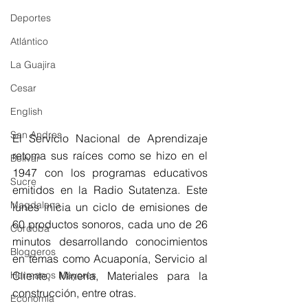
Deportes
Atlántico
La Guajira
Cesar
English
San Andres
El Servicio Nacional de Aprendizaje 
retoma sus raíces como se hizo en el 
Bolívar
1947 con los programas educativos 
Sucre
emitidos en la Radio Sutatenza. Este 
Magdalena
lunes inicia un ciclo de emisiones de 
60 productos sonoros, cada uno de 26 
Córdoba
minutos desarrollando conocimientos 
Bloggeros
en temas como Acuaponía, Servicio al 
Cliente, Minería, Materiales para la 
Hermanos Mayores
construcción, entre otras.
Economía