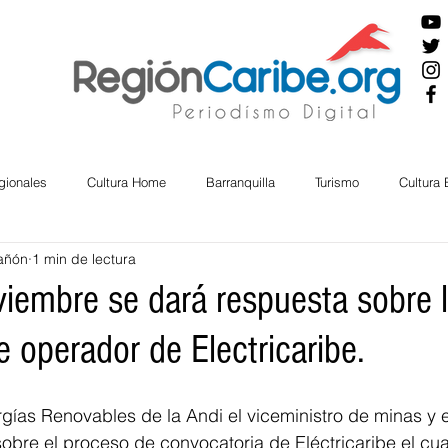
gionales
Cultura Home
Barranquilla
Turismo
Cultura
añón
1 min de lectura
ira
Cesar
English
San Andres
Bolívar
Sucre
viembre se dará respuesta sobre 
 operador de Electricaribe.
nos Mayores
Economía
RAP CARIBE
Política
Docu
gías Renovables de la Andi el viceministro de minas y 
BIENESTAR
AMBIENTAL
AFRO
bre el proceso de convocatoria de Eléctricaribe el cual