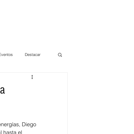
 Eventos
Destacar
Magdalena
la
mentos
Día 10/10 2017
energías, Diego 
 hasta el 