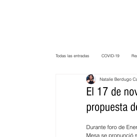
Todas las entradas
COVID-19
Re
Natalie Berdugo C
Deportes
Atlántico
La Guaj
El 17 de no
propuesta de
Córdoba
Bloggeros
Herma
Durante foro de Ener
Carnaval
Educación
BID
Mesa se pronunció so