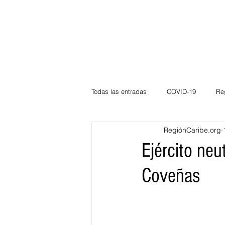
Todas las entradas
COVID-19
Re
RegiónCaribe.org
Deportes
Atlántico
La Guaj
Ejército neu
Coveñas
Córdoba
Bloggeros
Herma
Carnaval
Educación
BID