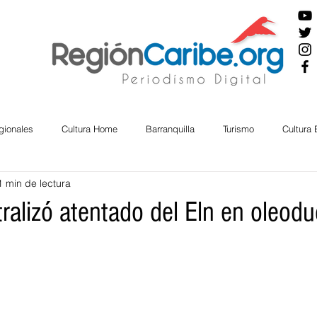
gionales
Cultura Home
Barranquilla
Turismo
Cultura
1 min de lectura
ira
Cesar
English
San Andres
Bolívar
Sucre
tralizó atentado del Eln en oleod
nos Mayores
Economía
RAP CARIBE
Política
Docu
BIENESTAR
AMBIENTAL
AFRO