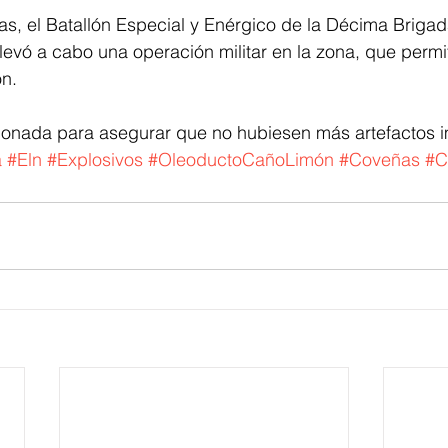
as, el Batallón Especial y Enérgico de la Décima Brigad
 llevó a cabo una operación militar en la zona, que permit
ón.
ionada para asegurar que no hubiesen más artefactos 
a
#Eln
#Explosivos
#OleoductoCañoLimón
#Coveñas
#C