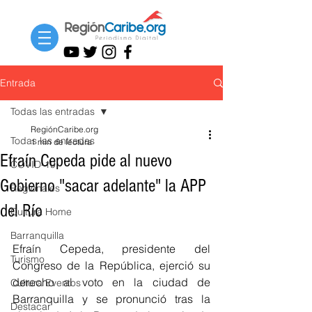
Entrada
Todas las entradas
RegiónCaribe.org
Todas las entradas
1 min de lectura
Efraín Cepeda pide al nuevo
COVID-19
Gobierno "sacar adelante" la APP
Regionales
del Río
Cultura Home
Barranquilla
Efraín Cepeda, presidente del 
Turismo
Congreso de la República, ejerció su 
derecho al voto en la ciudad de 
Cultura Eventos
Barranquilla y se pronunció tras la 
Destacar