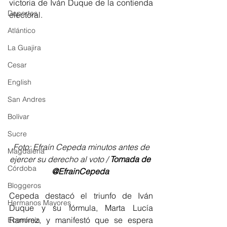
victoria de Iván Duque de la contienda 
Deportes
electoral.
Atlántico
La Guajira
Cesar
English
San Andres
Bolívar
Sucre
 Foto: Efraín Cepeda minutos antes de 
Magdalena
ejercer su derecho al voto / 
Tomada de 
Córdoba
@EfrainCepeda 
Bloggeros
Cepeda destacó el triunfo de Iván 
Hermanos Mayores
Duque y su fórmula, Marta Lucía 
Ramírez, y manifestó que se espera 
Economía