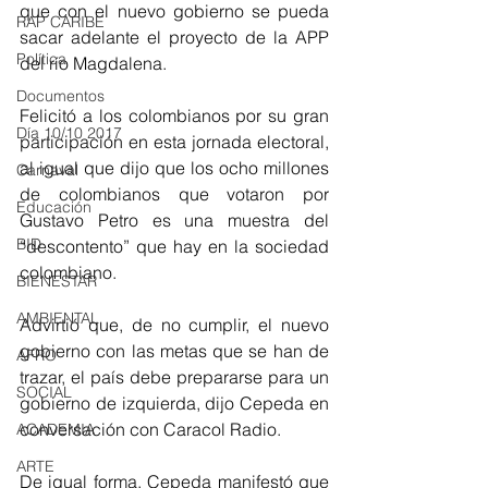
que con el nuevo gobierno se pueda 
RAP CARIBE
sacar adelante el proyecto de la APP 
Política
del río Magdalena.
Documentos
Felicitó a los colombianos por su gran 
Día 10/10 2017
participación en esta jornada electoral, 
al igual que dijo que los ocho millones 
Carnaval
de colombianos que votaron por 
Educación
Gustavo Petro es una muestra del 
BID
“descontento” que hay en la sociedad 
colombiano.
BIENESTAR
AMBIENTAL
Advirtió que, de no cumplir, el nuevo 
gobierno con las metas que se han de 
AFRO
trazar, el país debe prepararse para un 
SOCIAL
gobierno de izquierda, dijo Cepeda en 
conversación con Caracol Radio.
ACADEMIA
ARTE
De igual forma, Cepeda manifestó que 