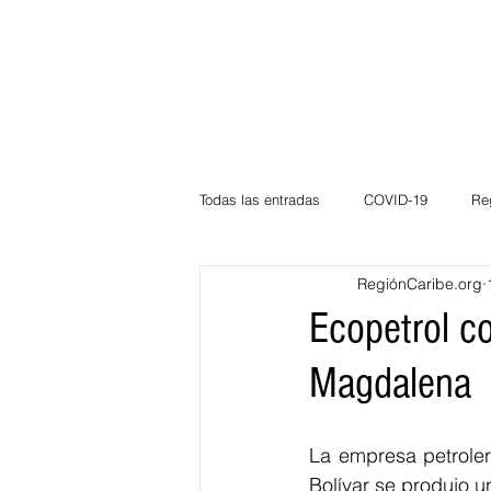
Todas las entradas
COVID-19
Re
RegiónCaribe.org
Deportes
Atlántico
La Guaj
Ecopetrol co
Magdalena
Córdoba
Bloggeros
Herma
La empresa petroler
Carnaval
Educación
BID
Bolívar se produjo u