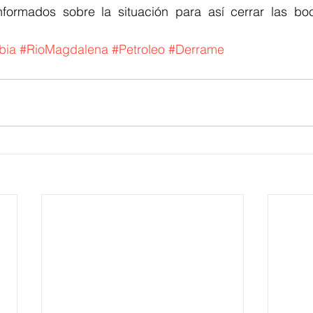
nformados sobre la situación para así cerrar las bo
bia
#RioMagdalena
#Petroleo
#Derrame