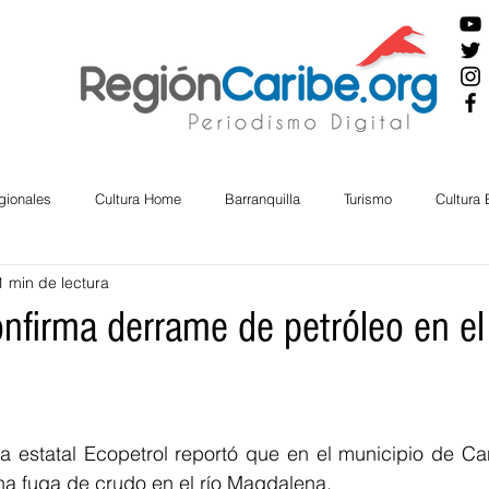
gionales
Cultura Home
Barranquilla
Turismo
Cultura
1 min de lectura
ira
Cesar
English
San Andres
Bolívar
Sucre
nfirma derrame de petróleo en el 
nos Mayores
Economía
RAP CARIBE
Política
Docu
a estatal Ecopetrol reportó que en el municipio de Can
BIENESTAR
AMBIENTAL
AFRO
na fuga de crudo en el río Magdalena.