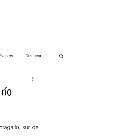
 Eventos
Destacar
Magdalena
río
mentos
Día 10/10 2017
tagallo, sur de 