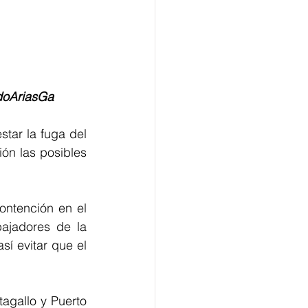
oAriasGa 
tar la fuga del 
ón las posibles 
ntención en el 
ajadores de la 
í evitar que el 
gallo y Puerto 