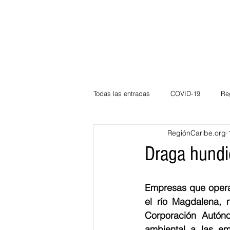
Todas las entradas
COVID-19
Re
RegiónCaribe.org
Deportes
Atlántico
La Guaj
Draga hundi
Córdoba
Bloggeros
Herma
Empresas que opera
el río Magdalena, n
Corporación Autónom
Carnaval
Educación
BID
ambiental a las