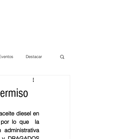
 Eventos
Destacar
Magdalena
permiso
mentos
Día 10/10 2017
eite diesel en 
por lo que  la 
administrativa 
 y DRAGADOS 