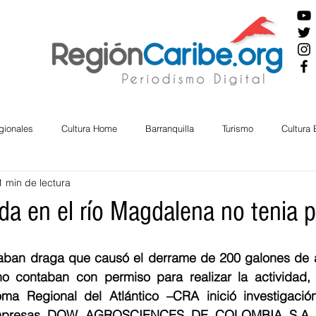
gionales
Cultura Home
Barranquilla
Turismo
Cultura
1 min de lectura
ira
Cesar
English
San Andres
Bolívar
Sucre
da en el río Magdalena no tenia 
nos Mayores
Economía
RAP CARIBE
Política
Docu
ban draga que causó el derrame de 200 galones de ac
o contaban con permiso para realizar la actividad, 
a Regional del Atlántico –CRA inició investigación 
BIENESTAR
AMBIENTAL
AFRO
 empresas DOW AGROSCIENCES DE COLOMBIA S.A.