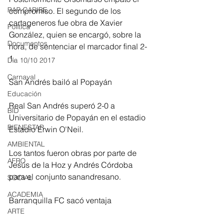
RAP CARIBE
compromiso. El segundo de los 
cartageneros fue obra de Xavier 
Política
González, quien se encargó, sobre la 
Documentos
hora, de sentenciar el marcador final 2-
1. 
Día 10/10 2017
Carnaval
San Andrés bailó al Popayán 
Educación
Real San Andrés superó 2-0 a 
BID
Universitario de Popayán en el estadio 
BIENESTAR
Estadio Erwin O'Neil. 
AMBIENTAL
Los tantos fueron obras por parte de 
AFRO
Jesús de la Hoz y Andrés Córdoba 
para el conjunto sanandresano. 
SOCIAL
ACADEMIA
Barranquilla FC sacó ventaja 
ARTE