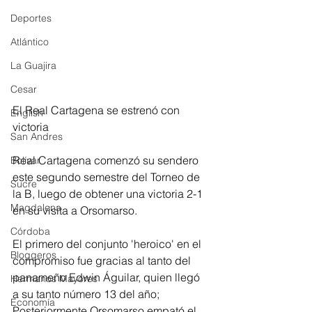
Deportes
Atlántico
La Guajira
Cesar
El Real Cartagena se estrenó con 
English
victoria
San Andres
Real Cartagena comenzó su sendero 
Bolívar
este segundo semestre del Torneo de 
Sucre
la B, luego de obtener una victoria 2-1 
Magdalena
en su visita a Orsomarso. 
Córdoba
El primero del conjunto 'heroico' en el 
Bloggeros
compromiso fue gracias al tanto del 
panameño Edwin Águilar, quien llegó 
Hermanos Mayores
a su tanto número 13 del año; 
Economía
Posteriormente Orsomarso empató el 