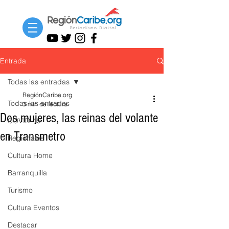
Entrada
Todas las entradas
RegiónCaribe.org
Todas las entradas
3 min de lectura
Dos mujeres, las reinas del volante
COVID-19
en Transmetro
Regionales
Cultura Home
Barranquilla
Turismo
Cultura Eventos
Destacar