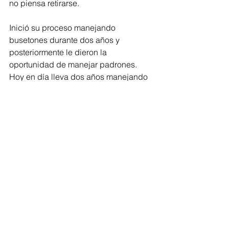
no piensa retirarse.
Inició su proceso manejando 
busetones durante dos años y 
posteriormente le dieron la 
oportunidad de manejar padrones. 
Hoy en día lleva dos años manejando 
los articulados, los buses más grandes 
del sistema. Mientras que Cindy ha 
iniciado su proceso por los busetones, 
teniendo que lidiar con las maniobras 
en los barrios.
Ambas son unas guerreras que han 
sabido sortear un mundo en el que 
muchos se sorprenden al verlas. Se 
sienten orgullosas y esperan que 
muchas más mujeres asuman el reto 
de estar al frente del volante de 