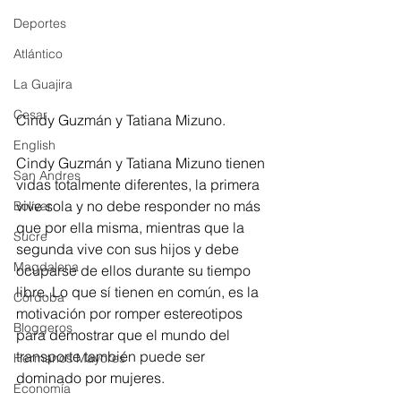
Deportes
Atlántico
La Guajira
Cesar
Cindy Guzmán y Tatiana Mizuno. 
English
Cindy Guzmán y Tatiana Mizuno tienen 
San Andres
vidas totalmente diferentes, la primera 
vive sola y no debe responder no más 
Bolívar
que por ella misma, mientras que la 
Sucre
segunda vive con sus hijos y debe 
Magdalena
ocuparse de ellos durante su tiempo 
libre. Lo que sí tienen en común, es la 
Córdoba
motivación por romper estereotipos 
Bloggeros
para demostrar que el mundo del 
transporte también puede ser 
Hermanos Mayores
dominado por mujeres.
Economía