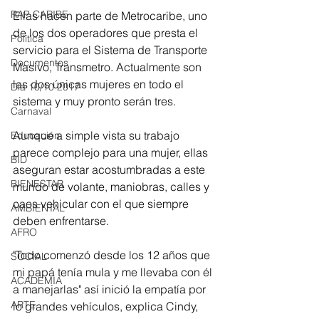
RAP CARIBE
Ellas hacen parte de Metrocaribe, uno 
de los dos operadores que presta el 
Política
servicio para el Sistema de Transporte 
Documentos
Masivo, Transmetro. Actualmente son 
las dos únicas mujeres en todo el 
Día 10/10 2017
sistema y muy pronto serán tres.
Carnaval
Aunque a simple vista su trabajo 
Educación
parece complejo para una mujer, ellas 
BID
aseguran estar acostumbradas a este 
BIENESTAR
mundo de volante, maniobras, calles y 
caos vehicular con el que siempre 
AMBIENTAL
deben enfrentarse.
AFRO
"Todo comenzó desde los 12 años que 
SOCIAL
mi papá tenía mula y me llevaba con él 
ACADEMIA
a manejarlas" así inició la empatía por 
ARTE
lo grandes vehículos, explica Cindy, 