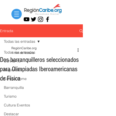
Entrada
Todas las entradas
RegiónCaribe.org
Todas las entradas
1 min de lectura
Dos barranquilleros seleccionados
COVID-19
para Olimpiadas Iberoamericanas
Regionales
de Física
Cultura Home
Barranquilla
Turismo
Cultura Eventos
Destacar