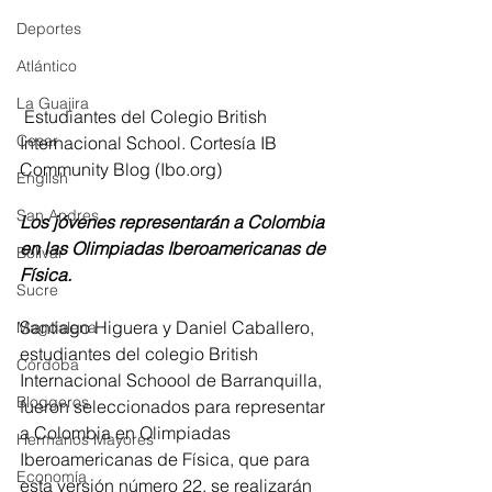
Deportes
Atlántico
La Guajira
 Estudiantes del Colegio British 
Cesar
Internacional School. Cortesía IB 
Community Blog (Ibo.org)
English
San Andres
Los jóvenes representarán a Colombia 
en las Olimpiadas Iberoamericanas de 
Bolívar
Física.
Sucre
Santiago Higuera y Daniel Caballero, 
Magdalena
estudiantes del colegio British 
Córdoba
Internacional Schoool de Barranquilla, 
Bloggeros
fueron seleccionados para representar 
a Colombia en Olimpiadas 
Hermanos Mayores
Iberoamericanas de Física, que para 
Economía
esta versión número 22, se realizarán 