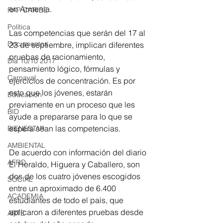
en Armenia.
RAP CARIBE
Política
Las competencias que serán del 17 al 
Documentos
23 de septiembre, implican diferentes 
pruebas de racionamiento, 
Día 10/10 2017
pensamiento lógico, fórmulas y 
Carnaval
ejercicios de concentración. Es por 
esto que los jóvenes, estarán 
Educación
previamente en un proceso que les 
BID
ayude a prepararse para lo que se 
espera sean las competencias.
BIENESTAR
AMBIENTAL
De acuerdo con información del diario 
AFRO
El Heraldo, Higuera y Caballero, son 
dos de los cuatro jóvenes escogidos 
SOCIAL
entre un aproximado de 6.400 
ACADEMIA
estudiantes de todo el país, que 
aplicaron a diferentes pruebas desde 
ARTE