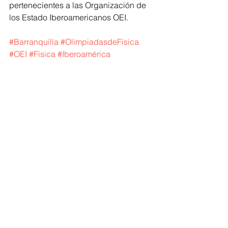
pertenecientes a las Organización de 
los Estado Iberoamericanos OEI.
#Barranquilla
#OlimpiadasdeFísica
#OEI
#Física
#Iberoamérica
Barranquilla
Ver todo
Entradas recientes