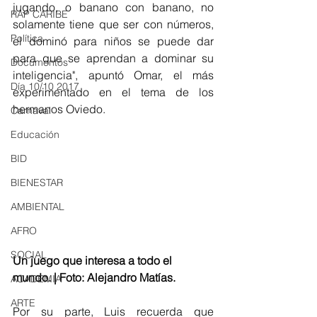
jugando, o banano con banano, no 
RAP CARIBE
solamente tiene que ser con números, 
Política
el dominó para niños se puede dar 
para que se aprendan a dominar su 
Documentos
inteligencia", apuntó Omar, el más 
Día 10/10 2017
experimentado en el tema de los 
hermanos Oviedo. 
Carnaval
Educación
BID
BIENESTAR
AMBIENTAL
AFRO
SOCIAL
Un juego que interesa a todo el 
mundo. | Foto: Alejandro Matías. 
ACADEMIA
ARTE
Por su parte, Luis recuerda que 