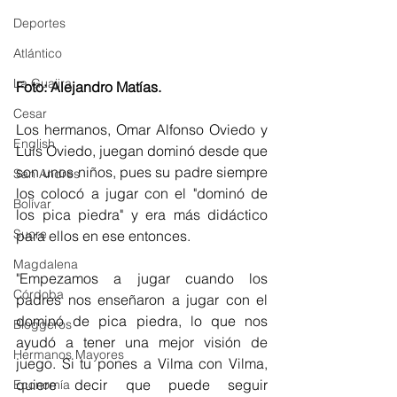
Deportes
Atlántico
La Guajira
Foto: Alejandro Matías.
Cesar
Los hermanos, Omar Alfonso Oviedo y 
English
Luis Oviedo, juegan dominó desde que 
son unos niños, pues su padre siempre 
San Andres
los colocó a jugar con el "dominó de 
Bolívar
los pica piedra" y era más didáctico 
Sucre
para ellos en ese entonces. 
Magdalena
"Empezamos a jugar cuando los 
Córdoba
padres nos enseñaron a jugar con el 
dominó de pica piedra, lo que nos 
Bloggeros
ayudó a tener una mejor visión de 
Hermanos Mayores
juego. Si tu pones a Vilma con Vilma, 
quiere decir que puede seguir 
Economía