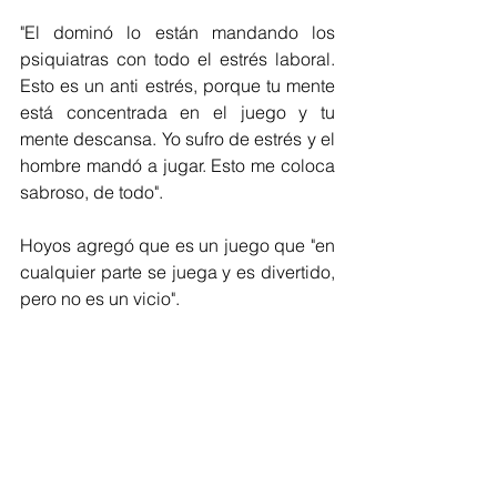
"El dominó lo están mandando los 
psiquiatras con todo el estrés laboral. 
Esto es un anti estrés, porque tu mente 
está concentrada en el juego y tu 
mente descansa. Yo sufro de estrés y el 
hombre mandó a jugar. Esto me coloca 
sabroso, de todo". 
Hoyos agregó que es un juego que "en 
cualquier parte se juega y es divertido, 
pero no es un vicio". 
"No es un vicio, el vicio lo implementa 
uno, sobre todo aquél que está 
acostumbrado a apostar plata. Pero los 
que jugamos por recreación o por 
tomar una cervecita, eso no es vicio, 
porque lo controlamos. Nada más 