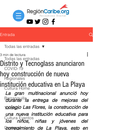
Entrada
Todas las entradas
3 min de lectura
Todas las entradas
Distrito y Tecnoglass anunciaron
COVID-19
hoy construcción de nueva
Regionales
institución educativa en La Playa
Cultura Home
La gran multinacional anunció hoy 
Barranquilla
durante la entrega de mejoras del 
colegio Las Flores, la construcción de 
Turismo
una nueva institución educativa para 
Cultura Eventos
los niños, niñas y jóvenes del 
Destacar
corregimiento de La Playa, esto en 