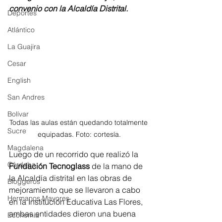
convenio con la Alcaldía Distrital. 
Deportes
Atlántico
La Guajira
Cesar
English
San Andres
Bolívar
Todas las aulas están quedando totalmente 
Sucre
equipadas. Foto: cortesía.
Magdalena
Luego de un recorrido que realizó la 
Córdoba
Fundación Tecnoglass
 de la mano de 
la Alcaldía distrital en las obras de 
Bloggeros
mejoramiento que se llevaron a cabo 
Hermanos Mayores
en la Institución Educativa Las Flores, 
ambas entidades dieron una buena 
Economía