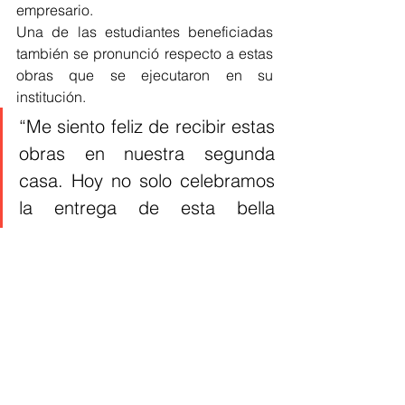
empresario. 
Una de las estudiantes beneficiadas 
también se pronunció respecto a estas 
obras que se ejecutaron en su 
institución. 
“Me siento feliz de recibir estas 
obras en nuestra segunda 
casa. Hoy no solo celebramos 
la entrega de esta bella 
infraestructura, sino que con 
estas obras la educación 
seguirá siendo de calidad (…) 
Esta obra ha sembrado 
esperanza y compromiso”, dijo 
Zulangel Sarmiento. 
Este colegio en Las Flores es parte de 