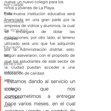
nueva: un nuevo colegio para los 
RAP CARIBE
niños y jóvenes de La Playa.
Esta nueva institución educativa será 
Política
financiada en una gran parte por la 
Documentos
empresa de vidrios y aluminios, la cual 
Día 10/10 2017
se encargará de dotar las 
instalaciones; por otro lado, el terreno 
Carnaval
utilizado será uno que fue adquirido 
Educación
por la Administración distrital, esto, 
según aseveraron, con el propósito de 
BID
que los estudiantes de este sector de 
BIENESTAR
la ciudad puedan acceder a una 
AMBIENTAL
educación de calidad.   
“Estamos dando al servicio un 
AFRO
colegio que nos 
SOCIAL
comprometimos a entregar 
ACADEMIA
hace varios meses, en el cual 
ARTE
estamos viendo un cambio de 