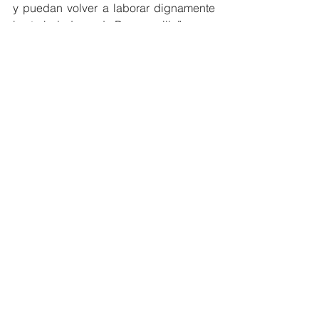
y puedan volver a laborar dignamente 
los trabajadores de Barranquilla”.
Con información y fotografía de prensa 
Alcaldía de Barranquilla.
Barranquilla
Economía
Ver todo
Entradas recientes