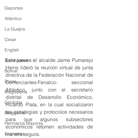
Deportes
Atlántico
La Guajira
Cesar
English
Este jueves e
l alcalde Jaime Pumarejo 
San Andres
Heins lideró la reunión virtual de junta 
Bolívar
directiva de la Federación Nacional de 
Sucre
Comerciantes-Fenalco- seccional 
Atlántico, junto con el secretario 
Magdalena
distrital de Desarrollo Económico, 
Córdoba
Ricardo Plata, en la cual socializaron 
las estrategias y protocolos necesarios 
Bloggeros
para que algunos subsectores 
Hermanos Mayores
económicos retomen actividades de 
manera segura. 
Economía