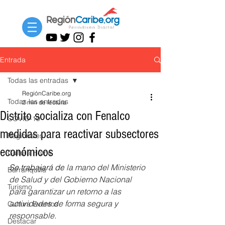
Entrada
Todas las entradas
RegiónCaribe.org
Todas las entradas
2 min de lectura
Distrito socializa con Fenalco
COVID-19
medidas para reactivar subsectores
Regionales
económicos
Cultura Home
Se trabajará de
 la mano del Ministerio 
Barranquilla
de Salud y del Gobierno Nacional 
Turismo
para garantizar un retorno a las 
actividades de forma segura y 
Cultura Eventos
responsable. 
Destacar