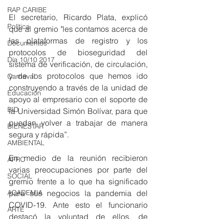
RAP CARIBE
El secretario, Ricardo Plata, explicó 
Política
que al gremio "les contamos acerca de 
las plataformas de registro y los 
Documentos
protocolos de bioseguridad del 
Día 10/10 2017
sistema de verificación, de circulación, 
y de los protocolos que hemos ido 
Carnaval
construyendo a través de la unidad de 
Educación
apoyo al empresario con el soporte de 
BID
la Universidad Simón Bolívar, para que 
puedan volver a trabajar de manera 
BIENESTAR
segura y rápida”. 
AMBIENTAL
En medio de la reunión recibieron 
AFRO
varias preocupaciones por parte del 
SOCIAL
gremio frente a lo que ha significado 
para sus negocios la pandemia del 
ACADEMIA
COVID-19. Ante esto el funcionario 
ARTE
destacó la voluntad de ellos, de 