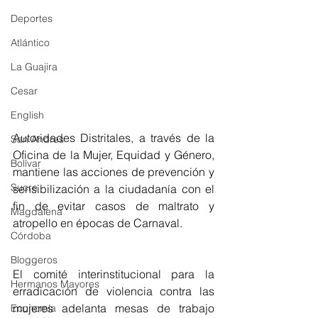
Deportes
Atlántico
La Guajira
Cesar
English
Autoridades Distritales, a través de la 
San Andres
Oficina de la Mujer, Equidad y Género, 
Bolívar
mantiene las acciones de prevención y 
Sucre
sensibilización a la ciudadanía con el 
fin de evitar casos de maltrato y 
Magdalena
atropello en épocas de Carnaval. 
Córdoba
Bloggeros
El comité interinstitucional para la 
Hermanos Mayores
erradicación de violencia contra las 
mujeres adelanta mesas de trabajo 
Economía