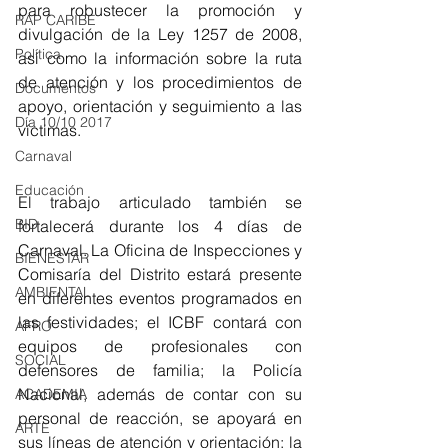
para robustecer la promoción y 
RAP CARIBE
divulgación de la Ley 1257 de 2008, 
Política
así como la información sobre la ruta 
de atención y los procedimientos de  
Documentos
apoyo, orientación y seguimiento a las 
Día 10/10 2017
víctimas.
Carnaval
Educación
El trabajo articulado también se 
BID
fortalecerá durante los 4 días de 
Carnaval. La Oficina de Inspecciones y 
BIENESTAR
Comisaría del Distrito estará presente 
AMBIENTAL
en diferentes eventos programados en 
las festividades; el ICBF contará con 
AFRO
equipos de profesionales con 
SOCIAL
defensores de familia; la Policía 
Nacional, además de contar con su 
ACADEMIA
personal de reacción, se apoyará en 
ARTE
sus líneas de atención y orientación; la 