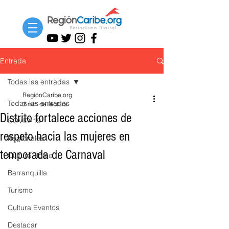
Entrada
Todas las entradas
RegiónCaribe.org
Todas las entradas
2 min de lectura
Distrito fortalece acciones de
COVID-19
respeto hacia las mujeres en
Regionales
temporada de Carnaval
Cultura Home
Barranquilla
Turismo
Cultura Eventos
Destacar