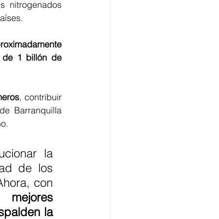
s nitrogenados 
aíses.
proximadamente 
de 1 billón de 
meros
, contribuir 
e Barranquilla 
no.
cionar la 
ad de los 
hora, con 
mejores 
spalden la 