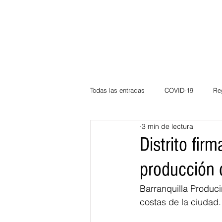
Todas las entradas
COVID-19
Re
3 min de lectura
Deportes
Atlántico
La Guaj
Distrito fir
producción 
Córdoba
Bloggeros
Herma
Barranquilla Produci
costas de la ciudad.
Carnaval
Educación
BID