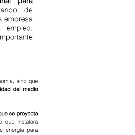
ial para 
ando de 
a empresa 
 empleo. 
mportante 
omía, sino que 
lidad del medio 
que se proyecta 
a que instalará 
e energía para 