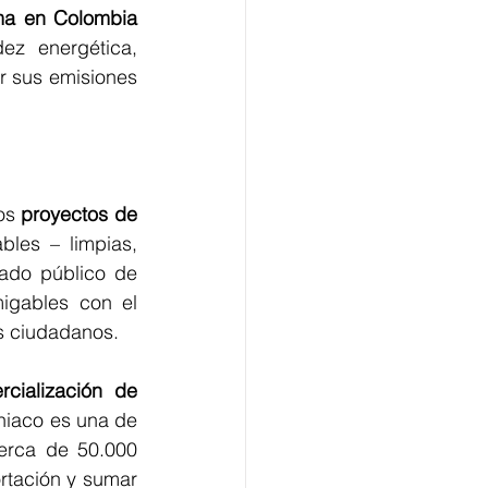
ma en Colombia 
ez energética, 
r sus emisiones 
os 
proyectos de 
les – limpias, 
ado público de 
igables con el 
s ciudadanos.
cialización de 
niaco es una de 
erca de 50.000 
rtación y sumar 