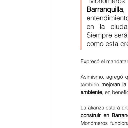
“Monómeros
Barranquilla
,
entendimiento
en la ciuda
Siempre será
como esta cr
Expresó el mandatario
Asimismo, agregó qu
también
 mejoran la 
ambiente
, en benefi
La alianza estará ar
construir en Barran
Monómeros funciona