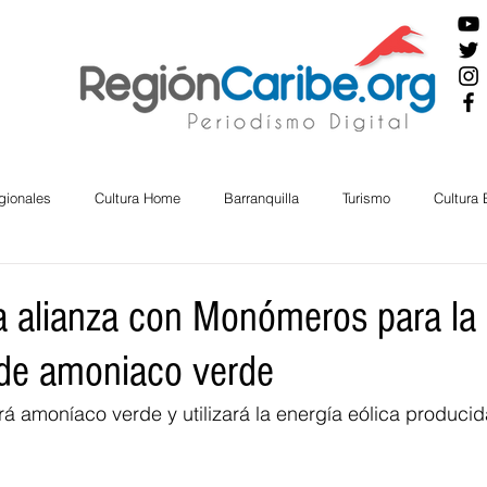
gionales
Cultura Home
Barranquilla
Turismo
Cultura
ira
Cesar
English
San Andres
Bolívar
Sucre
ma alianza con Monómeros para la
de amoniaco verde
nos Mayores
Economía
RAP CARIBE
Política
Docu
rá amoníaco verde y utilizará la energía eólica producida
BIENESTAR
AMBIENTAL
AFRO