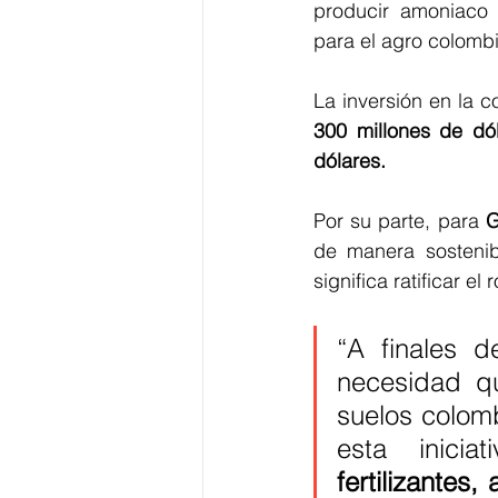
producir amoniaco v
para el agro colomb
La inversión en la 
300 millones de dól
dólares.
Por su parte, para 
G
de manera sostenibl
significa ratificar e
“A finales d
necesidad qu
suelos colom
esta inicia
fertilizantes