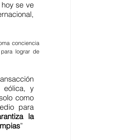
 hoy se ve 
acional, 
oma conciencia 
para lograr de 
ansacción 
eólica, y 
solo como 
edio para 
antiza la 
impias
”