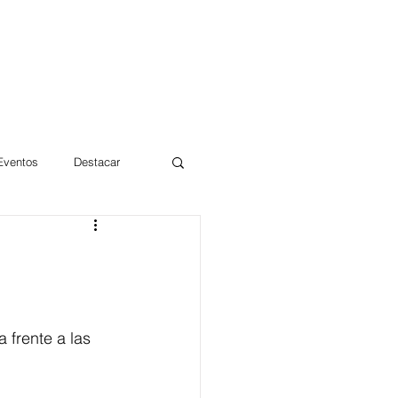
 Eventos
Destacar
Magdalena
mentos
Día 10/10 2017
 frente a las 