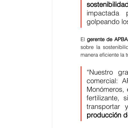
sostenibilida
impactada p
golpeando los
El 
gerente de APBA
sobre la sostenibil
manera eficiente la 
“Nuestro gra
comercial: A
Monómeros, e
fertilizante
transportar
producción de